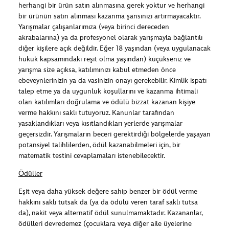
herhangi bir ürün satın alınmasına gerek yoktur ve herhangi
bir ürünün satın alınması kazanma şansınızı artırmayacaktır.
Yarışmalar çalışanlarımıza (veya birinci dereceden
akrabalarına) ya da profesyonel olarak yarışmayla bağlantılı
diğer kişilere açık değildir. Eğer 18 yaşından (veya uygulanacak
hukuk kapsamındaki reşit olma yaşından) küçükseniz ve
yarışma size açıksa, katılımınızı kabul etmeden önce
ebeveynlerinizin ya da vasinizin onayı gerekebilir. Kimlik ispatı
talep etme ya da uygunluk koşullarını ve kazanma ihtimali
olan katılımları doğrulama ve ödülü bizzat kazanan kişiye
verme hakkını saklı tutuyoruz. Kanunlar tarafından
yasaklandıkları veya kısıtlandıkları yerlerde yarışmalar
geçersizdir. Yarışmaların beceri gerektirdiği bölgelerde yaşayan
potansiyel talihlilerden, ödül kazanabilmeleri için, bir
matematik testini cevaplamaları istenebilecektir.
Ödüller
Eşit veya daha yüksek değere sahip benzer bir ödül verme
hakkını saklı tutsak da (ya da ödülü veren taraf saklı tutsa
da), nakit veya alternatif ödül sunulmamaktadır. Kazananlar,
ödülleri devredemez (çocuklara veya diğer aile üyelerine