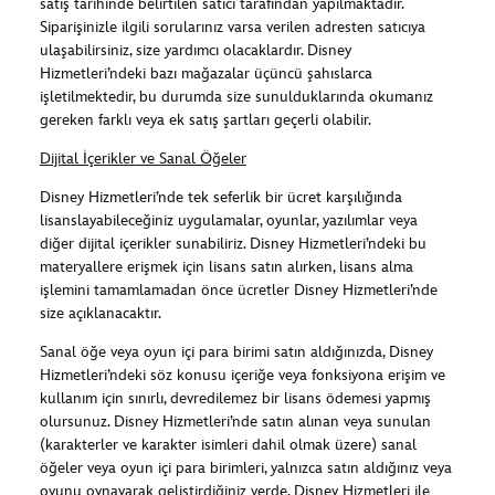
satış tarihinde belirtilen satıcı tarafından yapılmaktadır.
Siparişinizle ilgili sorularınız varsa verilen adresten satıcıya
ulaşabilirsiniz, size yardımcı olacaklardır. Disney
Hizmetleri’ndeki bazı mağazalar üçüncü şahıslarca
işletilmektedir, bu durumda size sunulduklarında okumanız
gereken farklı veya ek satış şartları geçerli olabilir.
Dijital İçerikler ve Sanal Öğeler
Disney Hizmetleri’nde tek seferlik bir ücret karşılığında
lisanslayabileceğiniz uygulamalar, oyunlar, yazılımlar veya
diğer dijital içerikler sunabiliriz. Disney Hizmetleri’ndeki bu
materyallere erişmek için lisans satın alırken, lisans alma
işlemini tamamlamadan önce ücretler Disney Hizmetleri’nde
size açıklanacaktır.
Sanal öğe veya oyun içi para birimi satın aldığınızda, Disney
Hizmetleri’ndeki söz konusu içeriğe veya fonksiyona erişim ve
kullanım için sınırlı, devredilemez bir lisans ödemesi yapmış
olursunuz. Disney Hizmetleri’nde satın alınan veya sunulan
(karakterler ve karakter isimleri dahil olmak üzere) sanal
öğeler veya oyun içi para birimleri, yalnızca satın aldığınız veya
oyunu oynayarak geliştirdiğiniz yerde, Disney Hizmetleri ile