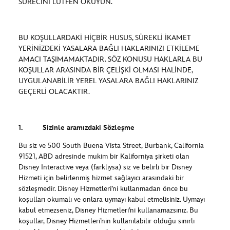
SÜRECİNİ LÜTFEN OKUYUN.
BU KOŞULLARDAKİ HİÇBİR HUSUS, SÜREKLİ İKAMET
YERİNİZDEKİ YASALARA BAĞLI HAKLARINIZI ETKİLEME
AMACI TAŞIMAMAKTADIR. SÖZ KONUSU HAKLARLA BU
KOŞULLAR ARASINDA BİR ÇELİŞKİ OLMASI HALİNDE,
UYGULANABİLİR YEREL YASALARA BAĞLI HAKLARINIZ
GEÇERLİ OLACAKTIR.
1. Sizinle aramızdaki Sözleşme
Bu siz ve 500 South Buena Vista Street, Burbank, California
91521, ABD adresinde mukim bir Kaliforniya şirketi olan
Disney Interactive veya (farklıysa) siz ve belirli bir Disney
Hizmeti için belirlenmiş hizmet sağlayıcı arasındaki bir
sözleşmedir. Disney Hizmetleri’ni kullanmadan önce bu
koşulları okumalı ve onlara uymayı kabul etmelisiniz. Uymayı
kabul etmezseniz, Disney Hizmetleri’ni kullanamazsınız. Bu
koşullar, Disney Hizmetleri’nin kullanılabilir olduğu sınırlı