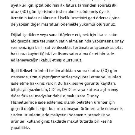
üyelikler için, iptal bildirimi ilk fatura tarihinden sonraki ilk
otuz (30) gün içerisinde teslim alınırsa, ödenmiş üyelik
ücretinin iadesini alırsınız. Üyelik ücretinizi geri ödersek, yine
de yapılan diğer masrafları ödemekle yükümlü olursunuz.
Dijital içeriklere veya sanal öğelere erişmek için lisans satın
aldığınızda, size teslimatın satın alma anında yapılmasına onay
vermeniz için bir fırsat verilecektir. Teslimatı onaylamakla, iptal
hakkınızı kaybettiğinizi ve lisans satın alma ücretinin iade
edilemeyeceğini kabul etmiş olursunuz.
İlgili fiziksel ürünleri teslim aldıktan sonraki otuz (30) gün
içerisinde, sizinle yaptığımız sözleşmeyi iptal etme ve ürünleri
iade etme hakkınız vardır. Bu hak, ses ve görüntü kayıtları,
bilgisayar yazılımları, CD’ler, DVD’ler veya kutusu açılmamış
diğer fiziksel medyalar dahil olmak üzere Disney
Hizmetleri’nde iade edilemez olarak belirtilen ürünler için
geçerli değildir. Eğer kusurlu olmayan ürünleri iade ederseniz,
sizden ürünlerin iade maliyetini ödemeniz istenebilir ve
ürünleri kullandığınız takdirde makul tutarda bir kesinti
yapabiliriz.