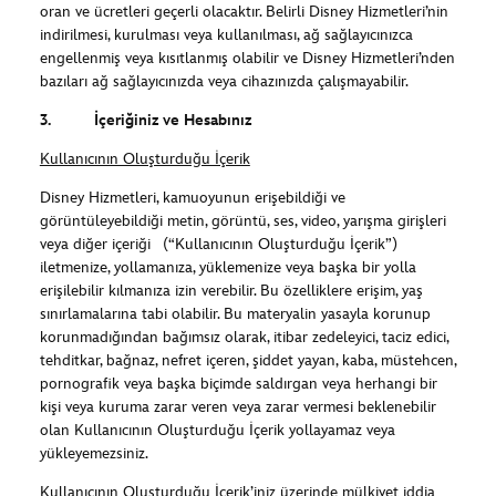
oran ve ücretleri geçerli olacaktır. Belirli Disney Hizmetleri’nin
indirilmesi, kurulması veya kullanılması, ağ sağlayıcınızca
engellenmiş veya kısıtlanmış olabilir ve Disney Hizmetleri’nden
bazıları ağ sağlayıcınızda veya cihazınızda çalışmayabilir.
3. İçeriğiniz ve Hesabınız
Kullanıcının Oluşturduğu İçerik
Disney Hizmetleri, kamuoyunun erişebildiği ve
görüntüleyebildiği metin, görüntü, ses, video, yarışma girişleri
veya diğer içeriği (“Kullanıcının Oluşturduğu İçerik”)
iletmenize, yollamanıza, yüklemenize veya başka bir yolla
erişilebilir kılmanıza izin verebilir. Bu özelliklere erişim, yaş
sınırlamalarına tabi olabilir. Bu materyalin yasayla korunup
korunmadığından bağımsız olarak, itibar zedeleyici, taciz edici,
tehditkar, bağnaz, nefret içeren, şiddet yayan, kaba, müstehcen,
pornografik veya başka biçimde saldırgan veya herhangi bir
kişi veya kuruma zarar veren veya zarar vermesi beklenebilir
olan Kullanıcının Oluşturduğu İçerik yollayamaz veya
yükleyemezsiniz.
Kullanıcının Oluşturduğu İçerik’iniz üzerinde mülkiyet iddia