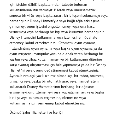
için istekler dâhil) başkalarından talepte bulunan
kullanımlarına izin vermeyiz. Bilerek veya umursamazlık
sonucu bir virüs veya başka zararlı bir bileşeni sokmamayı veya
herhangi bir Disney Hizmeti’yle veya bağlı ağla etkileşime
girmemeyi, onun işlevini engellememeyi veya ona hasar
vermemeyi veya herhangi bir kişi veya kurumun herhangi bir
Disney Hizmeti’ni kullanımına veya izlemesine müdahale
etmemeyi kabul etmektesiniz. Otomatik oyun oynama,
hızlandırılmış oyun oynama veya başka oyun oynama ya da
oyun müşterisi manipülasyonuna olanak veren herhangi bir
yazılım veya cihaz kullanmamayı ve bir kullanıcının diğerine
karşı avantaj oluşturması için hile yapmamayı ya da bir Disney
Hizmeti’ni veya oyunu değiştirmemeyi kabul etmektesiniz.
Ayrıca, bizim açık yazılı iznimiz olmadıkça, bir robot, örümcek,
tırmanıcı veya başka bir otomatik araç veya manuel işlem
kullanarak Disney Hizmetleri’nin herhangi bir öğesine
erişmemeyi, onu izlememeyi veya kopyalamamayı, veya başka
bir kişi veya kurumun erişmesine, izlemesine veya
kullanmasına izin vermemeyi kabul etmektesiniz.
Üçüncü Şahıs Hizmetleri ve İçeriği