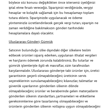
böylece söz konusu değişiklikten önce isterseniz üyeliğinizi
iptal etme fırsatı vereceğiz. Siparişinizi verdiğinizde, vergiyi
hesaplar ve kolaylık sağlamak için bu hesaplamayı toplam
tutara ekleriz. Siparişinizde uygulanacak ve ödeme
yönteminizle ücretlendirilecek gerçek vergi tutarı, siparişin ne
zaman verildiğine bakılmaksızın gönderi tarihindeki
hesaplamalara dayalı olacaktır.
Uluslararası Gönderi; Gümrük
Satıcının bulunduğu ülke dışındaki diğer ülkelere teslim
edilecek ürünleri sipariş ederken, uygulanan ithalat vergileri
ve harçlarını ödemek zorunda kalabilirsiniz. Bu tutarlar ve
gümrük işlemleriyle ilgili ek masraflar, sizin tarafınızdan
karşılanmalıdır. Uluslararası gönderiye tabi ürünler için, üretici
garantisinin geçerli olmayabileceğini; üreticinin servis
seçeneklerinin sunulamayabileceğini; kılavuzlar, talimatlar ve
güvenlik uyarılarının gönderilen ülkenin dilinde
olmayabileceğini; ürünler ve beraberinde gelen materyallerin
gönderilen ülkenin standartları, şartnameleri ve etiketleme
gereksinimlerine göre tasarlanmış olmayabileceğini ve
ürünlerin gönderilen ülkenin voltajına uygun olmayabileceğini