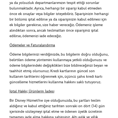
ya da yolsuzluk departmanlarımızın tespit ettiği sorunlar
bulunmaktadır. Ayrıca, herhangi bir siparişi kabul etmeden
önce ek onaylar veya bilgiler isteyebiliriz. Siparişinizin herhangi
bir bölümü iptal edilirse ya da siparişinizin kabul edilmesi için
ek bilgiler gerekirse, size haber vereceğiz. Ödemeniz işleme
alındıktan sonra, ancak teslimattan önce siparişiniz iptal
edilirse, ödemenizi iade edeceğiz.
Ödemeler ve Faturalandırma
Ödeme bilgilerinizi verdiğinizde, bu bilgilerin doğru olduğunu,
belirtilen ödeme yöntemini kullanmaya yetkili olduğunuzu ve
ödeme bilgilerindeki değişiklikleri bize bildireceğinizi beyan ve
taahhüt etmiş olursunuz. Kredi kartlarının güncel son
kullanım tarihlerini öğrenmek için, üçüncü şahıs kredi kartı
güncelleme hizmetlerini kullanma hakkını saklı tutuyoruz.
İptal Hakkı; Ürünlerin İadesi
Bir Disney Hizmeti’ne üye olduğunuzda, bu şartları teslim
aldığınız ve kabul ettiğiniz tarihten sonraki on dört (14) gün
içerisinde sözleşmeyi iptal etme ve ödenen üyelik ücretinin
tamamını iade alma hakkına sahipsiniz. Altı aylık ve yıllık