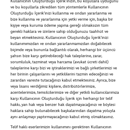
Kullanıcının Oluşturduğu İçerik’inizin, bu koşullara uyduğunu
ve bu koşullarla zikredilen tüm yöntemlerle Kullanıcının
Oluşturduğu İçerik’inizi kullanma ve ondan yararlanma ve
bize kullanma ve yararlanma için yetki verme için, başka bir
kişiye veya kuruma ödeme yapma gereği olmaksızın tüm
gerekli haklara ve izinlere sahip olduğunuzu taahhüt ve
beyan etmektesiniz. Kullanıcının Oluşturduğu İçerik’inizi
kullanımımızdan ve ondan yararlanmamızdan doğabilecek
biçimde veya bununla bağlantılı olarak, herhangi bir üçüncü
şahsın bize karşı getirebileceği hak taleplerine, zarar,
sorumluluk, tazminat veya harcama (avukat ücreti dahil)
taleplerine karşı bizi ve iştiraklerimizi ve bağlı şirketlerimizi ve
her birinin çalışanlarını ve yetkililerini tazmin edeceğinizi ve
zarardan vareste tutacağınızı kabul etmektesiniz. Ayrıca, bize
veya lisans verdiğimiz kişilere, distribütörlerimize,
acentelerimize, temsilcilerimize ve diğer yetkili kullanıcılarımıza
karşı Kullanıcının Oluşturduğu İçerik için herhangi bir telif
hakkı, yan hak veya benzer hak dayatmayacağınızı ve böylesi
haklara sahip bulunabilecek başkalarından dayatma yoluyla
aynı anlaşmayı yaptırmayacağınızı kabul etmiş olmaktasınız.
Telif haklı eserlerimizin kullanımını gerektiren Kullanıcının