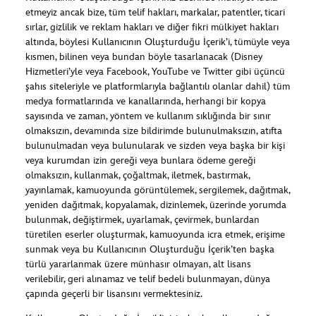
etmeyiz ancak bize, tüm telif hakları, markalar, patentler, ticari
sırlar, gizlilik ve reklam hakları ve diğer fikri mülkiyet hakları
altında, böylesi Kullanıcının Oluşturduğu İçerik’i, tümüyle veya
kısmen, bilinen veya bundan böyle tasarlanacak (Disney
Hizmetleri’yle veya Facebook, YouTube ve Twitter gibi üçüncü
şahıs siteleriyle ve platformlarıyla bağlantılı olanlar dahil) tüm
medya formatlarında ve kanallarında, herhangi bir kopya
sayısında ve zaman, yöntem ve kullanım sıklığında bir sınır
olmaksızın, devamında size bildirimde bulunulmaksızın, atıfta
bulunulmadan veya bulunularak ve sizden veya başka bir kişi
veya kurumdan izin gereği veya bunlara ödeme gereği
olmaksızın, kullanmak, çoğaltmak, iletmek, bastırmak,
yayınlamak, kamuoyunda görüntülemek, sergilemek, dağıtmak,
yeniden dağıtmak, kopyalamak, dizinlemek, üzerinde yorumda
bulunmak, değiştirmek, uyarlamak, çevirmek, bunlardan
türetilen eserler oluşturmak, kamuoyunda icra etmek, erişime
sunmak veya bu Kullanıcının Oluşturduğu İçerik’ten başka
türlü yararlanmak üzere münhasır olmayan, alt lisans
verilebilir, geri alınamaz ve telif bedeli bulunmayan, dünya
çapında geçerli bir lisansını vermektesiniz.