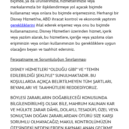
biçimde, ya da ürünlerimizle, hizmetlerimizle veya
markalarımızla bir ilişkilendirmeye yol açacak biçimde
kullanamaz veya onlara bu biçimde erişemezsiniz. Herhangi bir
Disney Hizmeti’ne, ABD ihracat kontrol ve ekonomik yaptırım
gerekliliklerini
ihlal ederek erişemez veya onu bu biçimde
kullanamazsınız. Disney Hizmetleri üzerinden hizmet, içerik
veya yazılım alarak, bu hizmetlere, içeriğe veya yazılıma olan
erişiminizin veya onları kullanımınızın bu gerekliliklere uygun
olacağını beyan ve taahhüt edersiniz.
Feragatname ve Sorumluluğun Sınırlanması
DISNEY HİZMETLERİ “OLDUĞU GİBİ” VE “TEMİN
EDİLEBİLDİĞİ ŞEKLİYLE” SUNULMAKTADIR. BU
KOŞULLARDA AÇIKÇA BELİRTİLMEYEN TÜM ŞARTLARI,
BEYANLARI VE TAAHHÜTLERİ REDDEDİYORUZ.
BÖYLESİ ZARARLARIN DOĞABİLECEĞİ KONUSUNDA
BİLGİLENDİRİLMİŞ OLSAK BİLE, MAHRUM KALINAN KAR
VE MÜLKTE ZARAR DÂHİL, DOLAYLI, TESADÜFİ, ÖZEL VEYA
SONUÇTAN DOĞAN ZARARLARDAN ÖTÜRÜ SİZE KARŞI
SORUMLU OLMAYACAĞIZ; MAKUL KONTROLÜMÜZÜN
ÖTESİNDEKİ NEDENLERDEN KAYNAKLANAN GECİKME