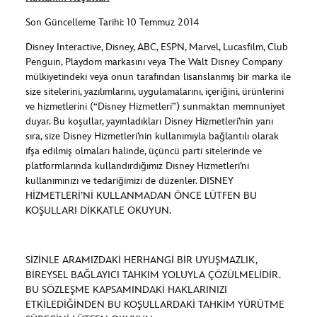
Son Güncelleme Tarihi: 10 Temmuz 2014
Disney Interactive, Disney, ABC, ESPN, Marvel, Lucasfilm, Club
Penguin, Playdom markasını veya The Walt Disney Company
mülkiyetindeki veya onun tarafından lisanslanmış bir marka ile
size sitelerini, yazılımlarını, uygulamalarını, içeriğini, ürünlerini
ve hizmetlerini (“Disney Hizmetleri”) sunmaktan memnuniyet
duyar. Bu koşullar, yayınladıkları Disney Hizmetleri’nin yanı
sıra, size Disney Hizmetleri’nin kullanımıyla bağlantılı olarak
ifşa edilmiş olmaları halinde, üçüncü parti sitelerinde ve
platformlarında kullandırdığımız Disney Hizmetleri’ni
kullanımınızı ve tedariğimizi de düzenler. DISNEY
HİZMETLERİ’Nİ KULLANMADAN ÖNCE LÜTFEN BU
KOŞULLARI DİKKATLE OKUYUN.
SİZİNLE ARAMIZDAKİ HERHANGİ BİR UYUŞMAZLIK,
BİREYSEL BAĞLAYICI TAHKİM YOLUYLA ÇÖZÜLMELİDİR.
BU SÖZLEŞME KAPSAMINDAKİ HAKLARINIZI
ETKİLEDİĞİNDEN BU KOŞULLARDAKİ TAHKİM YÜRÜTME