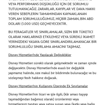
VEYA PERFORMANS DÜŞÜKLÜĞÜ İÇİN DE SORUMLU
TUTULMAYACAĞIZ. ZARARLAR, KAYIPLAR VE DAVA HAKKI
VEREN SEBEPLERİN TAMAMINDAN KAYNAKLANAN
TOPLAM SORUMLULUĞUMUZ, HİÇBİR ZAMAN, BİN ABD
DOLARI (1.000 USD) GEÇMEYECEKTİR.
BU FERAGATLER VE SINIRLAMALAR, SİZİN BİR TÜKETİCİ
OLARAK HAKLARINIZI ETKİLEMEZ VEYA SÜREKLİ İKAMET
YERİNİZDEKİ YASAYA GÖRE SINIRLANDIRILAMAYACAK BİR
SORUMLULUĞU SINIRLAMA AMACINI TAŞIMAZ.
Disney Hizmetleri’nde Yapılacak Değişiklikler
Disney Hizmetleri sürekli olarak gelişmektedir ve zaman içinde
değişecektir. Disney Hizmetleri’nde esaslı bir değişiklik
yapmamız halinde, size makul bir bildirimde bulunacağız ve bu
sözleşmeyi fesih hakkınız doğacak.
Disney Hizmetleri’nin Kullanımı Üzerinde Ek Sınırlamalar
Disney Hizmetleri’nin ticari ve işle ilgili, (kâr amacı taşıyıp
taşımadığından bağımsız olarak) ürünlerimizi veya
hizmetlerinizi tanıtan veya satışa sunan veya (katkı veya bağış