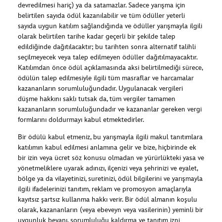
devredilmesi hariç) ya da satamazlar. Sadece yarışma için
belirtilen sayıda ödül kazanılabilir ve tüm ödüller yeterli
sayıda uygun katılım sağlandığında ve ödüller yarışmayla ilgili
olarak belirtilen tarihe kadar geçerli bir şekilde talep
edildiğinde dağıtılacaktır; bu tarihten sonra alternatif talihli
seçilmeyecek veya talep edilmeyen ödüller dağıtılmayacaktır.
Katılımdan önce ödül açıklamasında aksi belirtilmediği sürece,
ödülün talep edilmesiyle ilgili tüm masraflar ve harcamalar
kazananların sorumluluğundadır. Uygulanacak vergileri
düşme hakkını saklı tutsak da, tüm vergiler tamamen
kazananların sorumluluğundadır ve kazananlar gereken vergi
formlarını doldurmayı kabul etmektedirler.
Bir ödülü kabul etmeniz, bu yarışmayla ilgili makul tanıtımlara
katılımın kabul edilmesi anlamına gelir ve bize, hiçbirinde ek
bir izin veya ücret söz konusu olmadan ve yürürlükteki yasa ve
yönetmeliklere uyarak adınızı, ilçenizi veya şehrinizi ve eyalet,
bölge ya da vilayetinizi, suretinizi, ödül bilgilerini ve yarışmayla
ilgili ifadelerinizi tanıtım, reklam ve promosyon amaçlarıyla
kayıtsız şartsız kullanma hakkı verir. Bir ödül almanın koşulu
olarak, kazananların (veya ebeveyn veya vasilerinin) yeminli bir
uygunluk beyanı, sorumluluğu kaldırma ve tanıtım izni