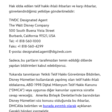
Hak iddia edilen telif hakkı ihlali ihbarları ve karşı ihbarlar,
görevlendirdiğimiz yetkiliye gönderilmelidir:
TWDC Designated Agent
The Walt Disney Company
500 South Buena Vista Street
Burbank, California 91521, USA
Tel: +1 818-560-1000
Faks: +1 818-560-4299
E-posta: designated.agent@dig.twdc.com
Sadece, bu şartların tarafımızdan temin edildiği dillerde
yapılan bildirimleri kabul edebiliyoruz.
Yukarıda tanımlanan Yetkili Telif Hakkı Görevlimize Bildirilen,
Disney Hizmetleri kullanılarak yapılmış olan telif hakkı ihlali
iddialarına, ABD 1998 Dijital Milenyum Telif Hakkı Kanunu
(“DMCA”) veya uygunsa diğer kanunlar uyarınca süratle
cevap vereceğiz. Amerika Birleşik Devletleri’nde barındırılan
Disney Hizmetleri söz konusu olduğunda bu ihbarlar,
DMCA’da belirtilen ve
burada ayrıntılı olarak
açıklanan
Gerekli bilgileri içermelidir.