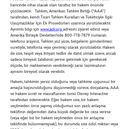
haricinde nihai olacak olan tarafsız bir hakem önünde
çözülecektir. Tahkim, Amerikan Tahkim Birliği (“AAA”)
tarafından, kendi Ticari Tahkim Kuralları ve Tüketiciyle İlgili
Uyuşmazlıklar İçin Ek Prosedürleri uyarınca yürütülecektir.
Ayrıntılı bilgi için
www.adr.org
adresini ziyaret ediniz veya
Amerika Birleşik Devletleri’nde 800-778-7879 numaralı
telefonu arayınız. Tahkim yüz yüze, belgelerin gönderilmesi
suretiyle, telefonla veya çevrimiçi olarak yürütülebilir. Hakem
de size, tespit veya ihtiyati tedbir de dahil olmak üzere, ancak
sadece bireysel talebinizi yerine getirmek için gerekecek
ölçüde, bir mahkemenin verebileceği zarar tazminatının
aynısını bireysel olarak verebilir.
Hakem, tahkimin yersiz olduğunu veya tahkime uygunsuz bir
amaçla başvurulduğunu düşünmediği sürece, dosyalama, AAA
ve hakem ücret ve masraflarının tümü Disney Interactive
tarafından ödenecektir. Eğer hakem size, bir hakem
seçilmeden önce yapmış olduğumuz son yazılı anlaşma
teklifinin değerinden daha büyük değerde bir ceza verirse
(veya eğer biz bir hakem seçilmeden önce bir anlaşma
teklifinde bulunmamışsak), bu durumda size ödül miktarı veya