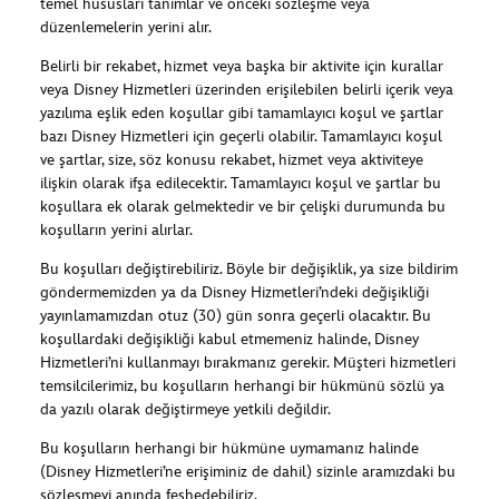
temel hususları tanımlar ve önceki sözleşme veya
düzenlemelerin yerini alır.
Belirli bir rekabet, hizmet veya başka bir aktivite için kurallar
veya Disney Hizmetleri üzerinden erişilebilen belirli içerik veya
yazılıma eşlik eden koşullar gibi tamamlayıcı koşul ve şartlar
bazı Disney Hizmetleri için geçerli olabilir. Tamamlayıcı koşul
ve şartlar, size, söz konusu rekabet, hizmet veya aktiviteye
ilişkin olarak ifşa edilecektir. Tamamlayıcı koşul ve şartlar bu
koşullara ek olarak gelmektedir ve bir çelişki durumunda bu
koşulların yerini alırlar.
Bu koşulları değiştirebiliriz. Böyle bir değişiklik, ya size bildirim
göndermemizden ya da Disney Hizmetleri’ndeki değişikliği
yayınlamamızdan otuz (30) gün sonra geçerli olacaktır. Bu
koşullardaki değişikliği kabul etmemeniz halinde, Disney
Hizmetleri’ni kullanmayı bırakmanız gerekir. Müşteri hizmetleri
temsilcilerimiz, bu koşulların herhangi bir hükmünü sözlü ya
da yazılı olarak değiştirmeye yetkili değildir.
Bu koşulların herhangi bir hükmüne uymamanız halinde
(Disney Hizmetleri’ne erişiminiz de dahil) sizinle aramızdaki bu
sözleşmeyi anında feshedebiliriz.