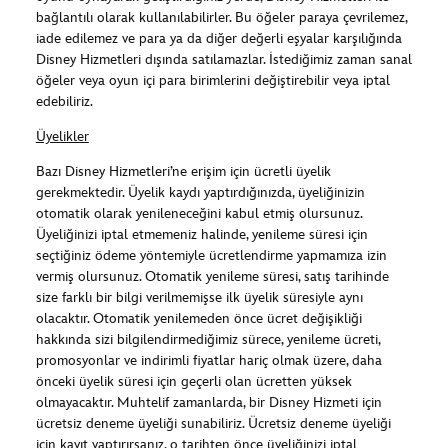
bağlantılı olarak kullanılabilirler. Bu öğeler paraya çevrilemez,
iade edilemez ve para ya da diğer değerli eşyalar karşılığında
Disney Hizmetleri dışında satılamazlar. İstediğimiz zaman sanal
öğeler veya oyun içi para birimlerini değiştirebilir veya iptal
edebiliriz.
Üyelikler
Bazı Disney Hizmetleri’ne erişim için ücretli üyelik
gerekmektedir. Üyelik kaydı yaptırdığınızda, üyeliğinizin
otomatik olarak yenileneceğini kabul etmiş olursunuz.
Üyeliğinizi iptal etmemeniz halinde, yenileme süresi için
seçtiğiniz ödeme yöntemiyle ücretlendirme yapmamıza izin
vermiş olursunuz. Otomatik yenileme süresi, satış tarihinde
size farklı bir bilgi verilmemişse ilk üyelik süresiyle aynı
olacaktır. Otomatik yenilemeden önce ücret değişikliği
hakkında sizi bilgilendirmediğimiz sürece, yenileme ücreti,
promosyonlar ve indirimli fiyatlar hariç olmak üzere, daha
önceki üyelik süresi için geçerli olan ücretten yüksek
olmayacaktır. Muhtelif zamanlarda, bir Disney Hizmeti için
ücretsiz deneme üyeliği sunabiliriz. Ücretsiz deneme üyeliği
için kayıt yaptırırsanız, o tarihten önce üyeliğinizi iptal