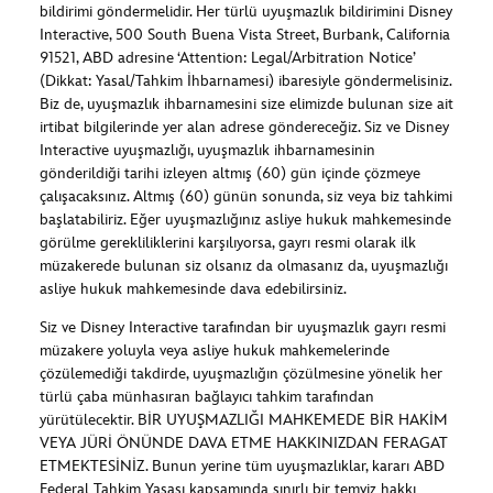
bildirimi göndermelidir. Her türlü uyuşmazlık bildirimini Disney
Interactive, 500 South Buena Vista Street, Burbank, California
91521, ABD adresine ‘Attention: Legal/Arbitration Notice’
(Dikkat: Yasal/Tahkim İhbarnamesi) ibaresiyle göndermelisiniz.
Biz de, uyuşmazlık ihbarnamesini size elimizde bulunan size ait
irtibat bilgilerinde yer alan adrese göndereceğiz. Siz ve Disney
Interactive uyuşmazlığı, uyuşmazlık ihbarnamesinin
gönderildiği tarihi izleyen altmış (60) gün içinde çözmeye
çalışacaksınız. Altmış (60) günün sonunda, siz veya biz tahkimi
başlatabiliriz. Eğer uyuşmazlığınız asliye hukuk mahkemesinde
görülme gerekliliklerini karşılıyorsa, gayrı resmi olarak ilk
müzakerede bulunan siz olsanız da olmasanız da, uyuşmazlığı
asliye hukuk mahkemesinde dava edebilirsiniz.
Siz ve Disney Interactive tarafından bir uyuşmazlık gayrı resmi
müzakere yoluyla veya asliye hukuk mahkemelerinde
çözülemediği takdirde, uyuşmazlığın çözülmesine yönelik her
türlü çaba münhasıran bağlayıcı tahkim tarafından
yürütülecektir. BİR UYUŞMAZLIĞI MAHKEMEDE BİR HAKİM
VEYA JÜRİ ÖNÜNDE DAVA ETME HAKKINIZDAN FERAGAT
ETMEKTESİNİZ. Bunun yerine tüm uyuşmazlıklar, kararı ABD
Federal Tahkim Yasası kapsamında sınırlı bir temyiz hakkı