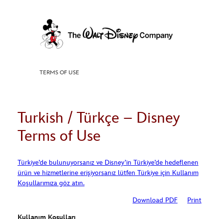
Skip
to
content
TERMS OF USE
Turkish / Türkçe – Disney
Terms of Use
Türkiye’de bulunuyorsanız ve Disney’in Türkiye’de hedeflenen
ürün ve hizmetlerine erişiyorsanız lütfen Türkiye için Kullanım
Koşullarımıza göz atın.
Download PDF
Print
Kullanım Koşulları