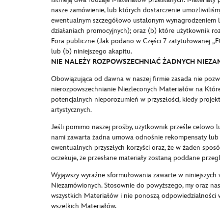
nasze zamówienie, lub których dostarczenie umożliwiliś
ewentualnym szczegółowo ustalonym wynagrodzeniem lu
działaniach promocyjnych); oraz (b) które użytkownik ro
Fora publiczne (Jak podano w Części 7 zatytułowanej
lub (b) niniejszego akapitu.
NIE NALEŻY ROZPOWSZECHNIAĆ ŻADNYCH NIEZ
Obowiązująca od dawna w naszej firmie zasada nie pozw
nierozpowszechnianie Niezleconych Materiałów na Którejko
potencjalnych nieporozumień w przyszłości, kiedy proj
artystycznych.
Jeśli pomimo naszej prośby, użytkownik prześle celowo l
nami zawarta żadna umowa odnośnie rekompensaty lub p
ewentualnych przyszłych korzyści oraz, że w żaden sposó
oczekuje, że przesłane materiały zostaną poddane przeg
Wyjąwszy wyraźne sformułowania zawarte w niniejszych
Niezamówionych. Stosownie do powyższego, my oraz nasi l
wszystkich Materiałów i nie ponoszą odpowiedzialności
wszelkich Materiałów.