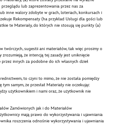
o przeglądu lub zaprezentowania przez nas za
lub inne walory zdobyte w grach, loteriach, konkursach i
oczekuje Rekompensaty (ha przykład Usługi dla gości lub
stkie te Materiały, do których nie stosują się punkty (a)
wórczych, sugestii ani materiałów, tak więc prosimy o
rozumieją, że intencją tej zasady jest uniknięcie
 przez innych za podobne do ich własnych dzieł
rednictwem, to czyni to mimo, że nie została pomiędzy
tym samym, że przesłał Materiały nie oczekując
ędzy użytkownikiem i nami oraz, że użytkownik nie
iałów Zamówionych jak i do Materiałów
 użytkownicy mają prawo do wykorzystywania i ujawniania
wnika roszczenia odnośnie wykorzystywania i ujawniania