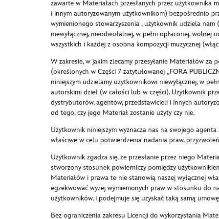
zawarte w Materiałach przesłanych przez użytkownika mo
i innym autoryzowanym użytkownikom) bezpośrednio przez
wymienionego stowarzyszenia , użytkownik udziela nam (
niewyłącznej, nieodwołalnej, w pełni opłaconej, wolnej o
wszystkich i każdej z osobna kompozycji muzycznej (włą
W zakresie, w jakim zlecamy przesyłanie Materiałów za po
(określonych w Części 7 zatytułowanej „FORA PUBLICZNE
niniejszym udzielamy użytkownikowi niewyłącznej, w peł
autorskimi dzieł (w całości lub w części). Użytkownik pr
dystrybutorów, agentów, przedstawicieli i innych autor
od tego, czy jego Materiał zostanie użyty czy nie.
Użytkownik niniejszym wyznacza nas na swojego agenta z
właściwe w celu potwierdzenia nadania praw, przyzwoleń
Użytkownik zgadza się, że przesłanie przez niego Materi
stworzony stosunek powierniczy pomiędzy użytkownikiem 
Materiałów i prawa te nie stanowią naszej wyłącznej wł
egzekwować wyżej wymienionych praw w stosunku do nas j
użytkowników, i podejmuje się uzyskać taką samą umowę
Bez ograniczenia zakresu Licencji do wykorzystania Mate