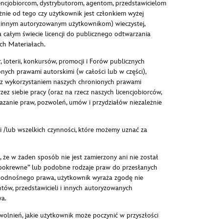
encjobiorcom, dystrybutorom, agentom, przedstawicielom
nie od tego czy użytkownik jest członkiem wyżej
i innym autoryzowanym użytkownikom) wieczystej,
a całym świecie licencji do publicznego odtwarzania
ch Materiałach.
 loterii, konkursów, promocji i Forów publicznych
ch prawami autorskimi (w całości lub w części),
h z wykorzystaniem naszych chronionych prawami
ez siebie pracy (oraz na rzecz naszych licencjobiorców,
azanie praw, pozwoleń, umów i przydziałów niezależnie
 /lub wszelkich czynności, które możemy uznać za
 że w żaden sposób nie jest zamierzony ani nie został
a pokrewne” lub podobne rodzaje praw do przesłanych
cy odnośnego prawa, użytkownik wyraża zgodę nie
ów, przedstawicieli i innych autoryzowanych
wa.
olnień, jakie użytkownik może poczynić w przyszłości