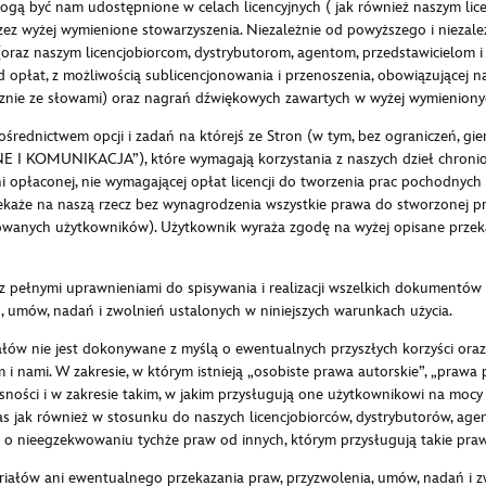
gą być nam udostępnione w celach licencyjnych ( jak również naszym lic
 wyżej wymienione stowarzyszenia. Niezależnie od powyższego i niezależ
oraz naszym licencjobiorcom, dystrybutorom, agentom, przedstawicielom 
d opłat, z możliwością sublicencjonowania i przenoszenia, obowiązującej n
cznie ze słowami) oraz nagrań dźwiękowych zawartych w wyżej wymieniony
średnictwem opcji i zadań na którejś ze Stron (w tym, bez ograniczeń, gier,
 I KOMUNIKACJA”), które wymagają korzystania z naszych dzieł chroniony
ni opłaconej, nie wymagającej opłat licencji do tworzenia prac pochodnyc
zekaże na naszą rzecz bez wynagrodzenia wszystkie prawa do stworzonej prz
yzowanych użytkowników). Użytkownik wyraża zgodę na wyżej opisane przek
 pełnymi uprawnieniami do spisywania i realizacji wszelkich dokumentów i
, umów, nadań i zwolnień ustalonych w niniejszych warunkach użycia.
ałów nie jest dokonywane z myślą o ewentualnych przyszłych korzyści oraz,
i nami. W zakresie, w którym istnieją „osobiste prawa autorskie”, „praw
asności i w zakresie takim, w jakim przysługują one użytkownikowi na mo
ak również w stosunku do naszych licencjobiorców, dystrybutorów, agent
 o nieegzekwowaniu tychże praw od innych, którym przysługują takie pra
riałów ani ewentualnego przekazania praw, przyzwolenia, umów, nadań i zw