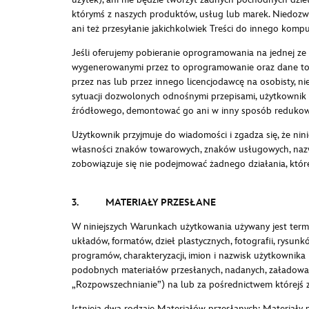
którymś z naszych produktów, usług lub marek. Niedozw
ani też przesyłanie jakichkolwiek Treści do innego kom
Jeśli oferujemy pobieranie oprogramowania na jednej ze 
wygenerowanymi przez to oprogramowanie oraz dane tow
przez nas lub przez innego licencjodawcę na osobisty,
sytuacji dozwolonych odnośnymi przepisami, użytkowni
źródłowego, demontować go ani w inny sposób redukow
Użytkownik przyjmuje do wiadomości i zgadza się, że nini
własności znaków towarowych, znaków usługowych, nazw 
zobowiązuje się nie podejmować żadnego działania, któr
3. MATERIAŁY PRZESŁANE
W niniejszych Warunkach użytkowania używany jest term
układów, formatów, dzieł plastycznych, fotografii, rys
programów, charakteryzacji, imion i nazwisk użytkownika i
podobnych materiałów przesłanych, nadanych, załadowa
„Rozpowszechnianie”) na lub za pośrednictwem którejś z
Istnieją dwa rodzaje Materiałów przesłanych: Materiały 