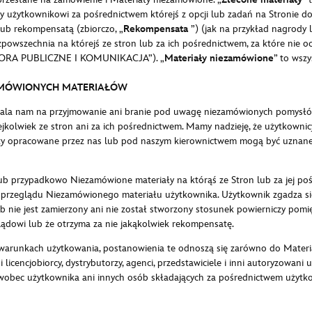
my użytkownikowi za pośrednictwem którejś z opcji lub zadań na Stronie d
b rekompensatą (zbiorczo, „
Rekompensata
”) (jak na przykład nagrody 
zpowszechnia na którejś ze stron lub za ich pośrednictwem, za które nie 
 „FORA PUBLICZNE I KOMUNIKACJA”). „
Materiały niezamówione
” to wszy
AMÓWIONYCH MATERIAŁÓW
ala nam na przyjmowanie ani branie pod uwagę niezamówionych pomysłów t
lwiek ze stron ani za ich pośrednictwem. Mamy nadzieję, że użytkownicy z
ekty opracowane przez nas lub pod naszym kierownictwem mogą być uznane
ub przypadkowo Niezamówione materiały na którąś ze Stron lub za jej poś
rzeglądu Niezamówionego materiału użytkownika. Użytkownik zgadza się 
b nie jest zamierzony ani nie został stworzony stosunek powierniczy pomi
lądowi lub że otrzyma za nie jakąkolwiek rekompensatę.
 warunkach użytkowania, postanowienia te odnoszą się zarówno do Mater
icencjobiorcy, dystrybutorzy, agenci, przedstawiciele i inni autoryzowani
 wobec użytkownika ani innych osób składających za pośrednictwem użytko