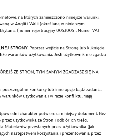
ernetowe, na których zamieszczono niniejsze warunki.
aną w Anglii i Walii (określaną w niniejszym
a Brytania (numer rejestracyjny 00530051; Numer VAT
LNEJ STRONY
. Poprzez wejście na Stronę lub kliknięcie
ychże warunków użytkowania. Jeśli użytkownik nie zgadza
ÓREJŚ ZE STRON, TYM SAMYM ZGADZASZ SIĘ NA
e poszczególne konkursy lub inne opcje bądź zadania.
h warunków użytkowania i w razie konfliktu, mają
dpowiedni charakter potwierdza niniejszy dokument. Bez
rzez użytkownika ze Stron i odbiór ich treści,
ia Materiałów przesłanych przez użytkownika (jak
cych następstwem korzystania i prezentowania przez