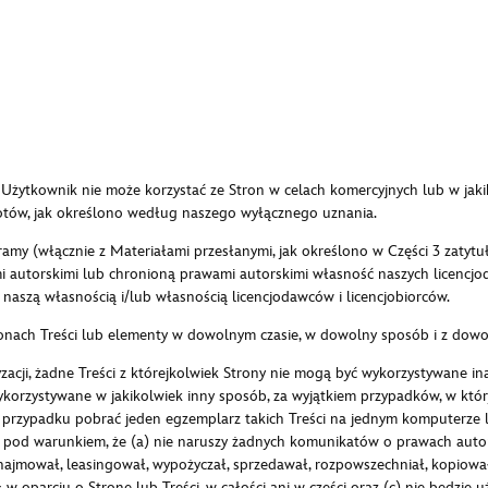
 Użytkownik nie może korzystać ze Stron w celach komercyjnych lub w ja
otów, jak określono według naszego wyłącznego uznania.
 programy (włącznie z Materiałami przesłanymi, jak określono w Części 3 z
autorskimi lub chronioną prawami autorskimi własność naszych licencjod
naszą własnością i/lub własnością licencjodawców i licencjobiorców.
onach Treści lub elementy w dowolnym czasie, w dowolny sposób i z dowol
acji, żadne Treści z którejkolwiek Strony nie mogą być wykorzystywane in
orzystywane w jakikolwiek inny sposób, za wyjątkiem przypadków, w któr
 przypadku pobrać jeden egzemplarz takich Treści na jednym komputerze l
pod warunkiem, że (a) nie naruszy żadnych komunikatów o prawach autorsk
najmował, leasingował, wypożyczał, sprzedawał, rozpowszechniał, kopiowa
 w oparciu o Stronę lub Treści, w całości ani w części oraz (c) nie będzie