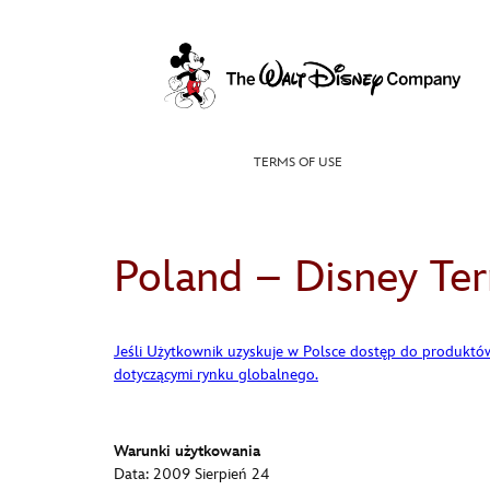
Skip
to
content
TERMS OF USE
Poland – Disney Te
Jeśli Użytkownik uzyskuje w Polsce dostęp do produktów
dotyczącymi rynku globalnego.
Warunki użytkowania
Data: 2009 Sierpień 24