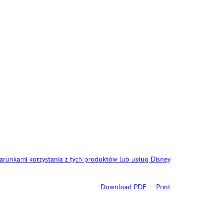
warunkami korzystania z tych produktów lub usług Disney
Download PDF
Print