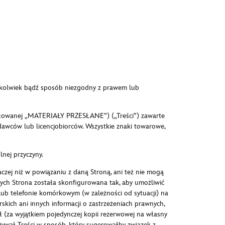
kikolwiek bądź sposób niezgodny z prawem lub
atytułowanej „MATERIAŁY PRZESŁANE”) („Treści”) zawarte
awców lub licencjobiorców. Wszystkie znaki towarowe,
nej przyczyny.
aczej niż w powiązaniu z daną Stroną, ani też nie mogą
ych Strona została skonfigurowana tak, aby umożliwić
ub telefonie komórkowym (w zależności od sytuacji) na
ich ani innych informacji o zastrzeżeniach prawnych,
ł (za wyjątkiem pojedynczej kopii rezerwowej na własny
 używał Treści w sposób, który sugerowałby związek z