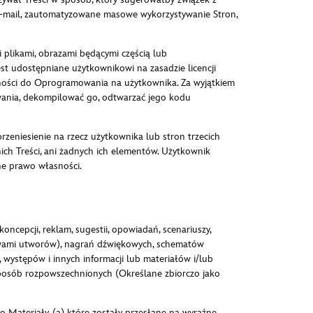
e-mail, zautomatyzowane masowe wykorzystywanie Stron,
 plikami, obrazami będącymi częścią lub
udostępniane użytkownikowi na zasadzie licencji
sności do Oprogramowania na użytkownika. Za wyjątkiem
ania, dekompilować go, odtwarzać jego kodu
rzeniesienie na rzecz użytkownika lub stron trzecich
h Treści, ani żadnych ich elementów. Użytkownik
ne prawo własności.
oncepcji, reklam, sugestii, opowiadań, scenariuszy,
słowami utworów), nagrań dźwiękowych, schematów
u, występów i innych informacji lub materiałów i/lub
posób rozpowszechnionych (Określane zbiorczo jako
to Materiały, (a) które zostały przesłane na wyraźne