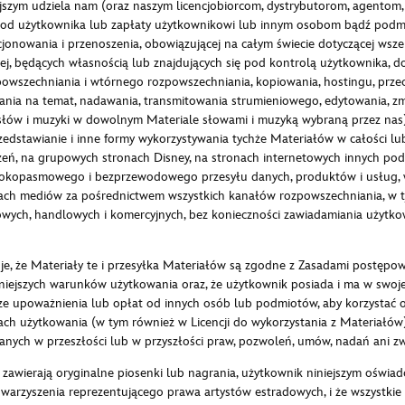
jszym udziela nam (oraz naszym licencjobiorcom, dystrybutorom, agentom
d użytkownika lub zapłaty użytkownikowi lub innym osobom bądź podmiotom
ncjonowania i przenoszenia, obowiązującej na całym świecie dotyczącej ws
j, będących własnością lub znajdujących się pod kontrolą użytkownika, do
powszechniania i wtórnego rozpowszechniania, kopiowania, hostingu, prz
nia na temat, nadawania, transmitowania strumieniowego, edytowania, zmi
słów i muzyki w dowolnym Materiale słowami i muzyką wybraną przez nas),
edstawianie i inne formy wykorzystywania tychże Materiałów w całości lu
zeń, na grupowych stronach Disney, na stronach internetowych innych podm
okopasmowego i bezprzewodowego przesyłu danych, produktów i usług, w 
jach mediów za pośrednictwem wszystkich kanałów rozpowszechniania, w ty
ych, handlowych i komercyjnych, bez konieczności zawiadamiania użytkowni
je, że Materiały te i przesyłka Materiałów są zgodne z Zasadami postępo
zych warunków użytkowania oraz, że użytkownik posiada i ma w swojej dy
rze upoważnienia lub opłat od innych osób lub podmiotów, aby korzystać 
ch użytkowania (w tym również w Licencji do wykorzystania z Materiałów)
anych w przeszłości lub w przyszłości praw, pozwoleń, umów, nadań ani z
 zawierają oryginalne piosenki lub nagrania, użytkownik niniejszym oświa
warzyszenia reprezentującego prawa artystów estradowych, i że wszystki