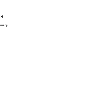
CH
macji.