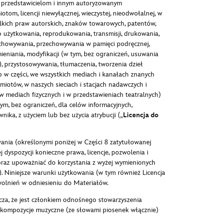
, przedstawicielom i innym autoryzowanym
, licencji niewyłącznej, wieczystej, nieodwołalnej, w
zelkich praw autorskich, znaków towarowych, patentów,
 użytkowania, reprodukowania, transmisji, drukowania,
echowywania, przechowywania w pamięci podręcznej,
eniania, modyfikacji (w tym, bez ograniczeń, usuwania
 przystosowywania, tłumaczenia, tworzenia dzieł
b w części, we wszystkich mediach i kanałach znanych
iotów, w naszych sieciach i stacjach nadawczych i
mediach fizycznych i w przedstawieniach teatralnych)
m, bez ograniczeń, dla celów informacyjnych,
ka, z użyciem lub bez użycia atrybucji („
Licencja do
wania (określonymi poniżej w Części 8 zatytułowanej
spozycji konieczne prawa, licencje, pozwolenia i
oraz upoważniać do korzystania z wyżej wymienionych
. Niniejsze warunki użytkowania (w tym również Licencja
wolnień w odniesieniu do Materiałów.
dcza, że jest członkiem odnośnego stowarzyszenia
e kompozycje muzyczne (ze słowami piosenek włącznie)