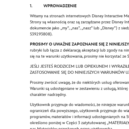
1. WPROWADZENIE
Witamy na stronach internetowych Disney Interactive Medi
Strony są własnością oraz są zarządzane przez Disney In
dokumencie jako „my”, „nas”, „nasz” lub „Disney”) z si
539293808).
PROSIMY O UWAŻNE ZAPOZNANIE SIĘ Z NINIEJS
rubryki lub łącza z deklaracją akceptacji lub zgody na 
się na te warunki użytkowania, prosimy nie korzystać ze S
JEŚLI JESTEŚ RODZICEM LUB OPIEKUNEM I WYRAZI
ZASTOSOWANIE SIĘ DO NINIEJSZYCH WARUNKÓW U
Prosimy zwrócić uwagę, że do niektórych usług oferowany
Warunki są udostępniane w zestawieniu z usługą, której 
charakter nadrzędny.
Użytkownik przyjmuje do wiadomości, że niniejsze warun
ograniczeń dla powyższego, użytkownik przyjmuje do wiad
programów, materiałów i informacji udostępnianych na S
określono poniżej w Części 3 zatytułowanej „MATERIAŁY
nas Materiałów przesłanych przez użytkownika.