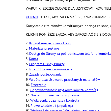
WARUNKI SZCZEGÓŁOWE DLA UŻYTKOWNIKÓW T
KLIKNIJ
TUTAJ , ABY ZAPOZNAĆ SIĘ Z WARUNKAM
Korzystanie z telefonów komórkowych pociąga za sobą ko
KLIKNIJ PONIŻSZE ŁĄCZA, ABY ZAPOZNAĆ SIĘ Z 
2.
Korzystanie ze Stron i Treści
3.
Materiały przesłane
4.
Dostęp do Strony za pośrednictwem telefonu komór
5.
Konta
6.
Program Disney Punkty
7.
Fora Publiczne i komunikacja
8.
Zasady postępowania
9.
Współpraca; Usuwanie przesłanych materiałów
10.
Zrzeczenie
11.
Odpowiedzialność użytkowników za konto(a)
12.
Nasza odpowiedzialność prawna
13.
Wydarzenia poza naszą kontrolą
14.
Prawo właściwe i jurysdykcja
15.
Zdolność do przyjęcia Warunków użytkowania