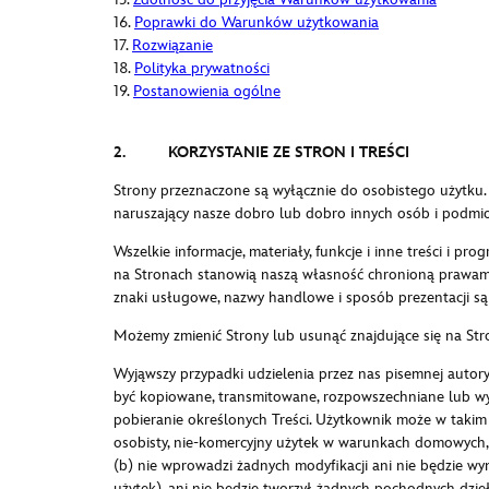
16.
Poprawki do Warunków użytkowania
17.
Rozwiązanie
18.
Polityka prywatności
19.
Postanowienia ogólne
2. KORZYSTANIE ZE STRON I TREŚCI
Strony przeznaczone są wyłącznie do osobistego użytku.
naruszający nasze dobro lub dobro innych osób i podmi
Wszelkie informacje, materiały, funkcje i inne treści i
na Stronach stanowią naszą własność chronioną prawami 
znaki usługowe, nazwy handlowe i sposób prezentacji są 
Możemy zmienić Strony lub usunąć znajdujące się na Str
Wyjąwszy przypadki udzielenia przez nas pisemnej autoryz
być kopiowane, transmitowane, rozpowszechniane lub wyk
pobieranie określonych Treści. Użytkownik może w takim
osobisty, nie-komercyjny użytek w warunkach domowych, 
(b) nie wprowadzi żadnych modyfikacji ani nie będzie wy
użytek), ani nie będzie tworzył żadnych pochodnych dzieł