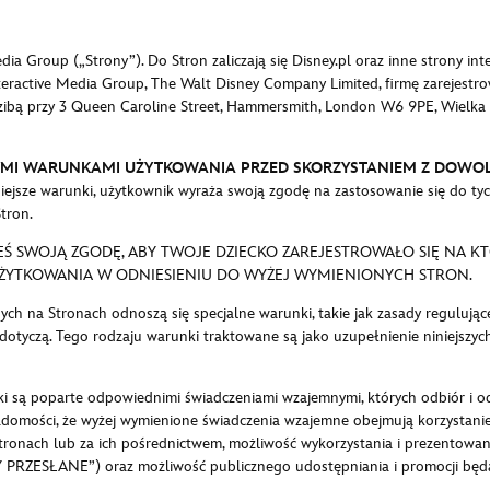
a Group („Strony”). Do Stron zaliczają się Disney.pl oraz inne strony int
teractive Media Group, The Walt Disney Company Limited, firmę zarejestrow
edzibą przy 3 Queen Caroline Street, Hammersmith, London W6 9PE, Wielk
ZYMI WARUNKAMI UŻYTKOWANIA PRZED SKORZYSTANIEM Z DOWO
niniejsze warunki, użytkownik wyraża swoją zgodę na zastosowanie się do t
tron.
ŁEŚ SWOJĄ ZGODĘ, ABY TWOJE DZIECKO ZAREJESTROWAŁO SIĘ NA KT
ŻYTKOWANIA W ODNIESIENIU DO WYŻEJ WYMIENIONYCH STRON.
ch na Stronach odnoszą się specjalne warunki, takie jak zasady regulując
dotyczą. Tego rodzaju warunki traktowane są jako uzupełnienie niniejszyc
ki są poparte odpowiednimi świadczeniami wzajemnymi, których odbiór i o
omości, że wyżej wymienione świadczenia wzajemne obejmują korzystanie p
tronach lub za ich pośrednictwem, możliwość wykorzystania i prezentowan
 PRZESŁANE”) oraz możliwość publicznego udostępniania i promocji będą