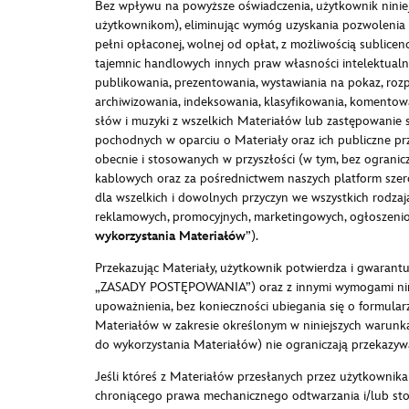
Bez wpływu na powyższe oświadczenia, użytkownik ninie
użytkownikom), eliminując wymóg uzyskania pozwolenia o
pełni opłaconej, wolnej od opłat, z możliwością sublice
tajemnic handlowych innych praw własności intelektualne
publikowania, prezentowania, wystawiania na pokaz, roz
archiwizowania, indeksowania, klasyfikowania, komentowa
słów i muzyki z wszelkich Materiałów lub zastępowanie 
pochodnych w oparciu o Materiały oraz ich publiczne prz
obecnie i stosowanych w przyszłości (w tym, bez ogranic
kablowych oraz za pośrednictwem naszych platform szer
dla wszelkich i dowolnych przyczyn we wszystkich rodza
reklamowych, promocyjnych, marketingowych, ogłoszeniow
wykorzystania Materiałów
”).
Przekazując Materiały, użytkownik potwierdza i gwarantu
„ZASADY POSTĘPOWANIA”) oraz z innymi wymogami niniejs
upoważnienia, bez konieczności ubiegania się o formula
Materiałów w zakresie określonym w niniejszych warunka
do wykorzystania Materiałów) nie ograniczają przekazyw
Jeśli któreś z Materiałów przesłanych przez użytkownika
chroniącego prawa mechanicznego odtwarzania i/lub sto