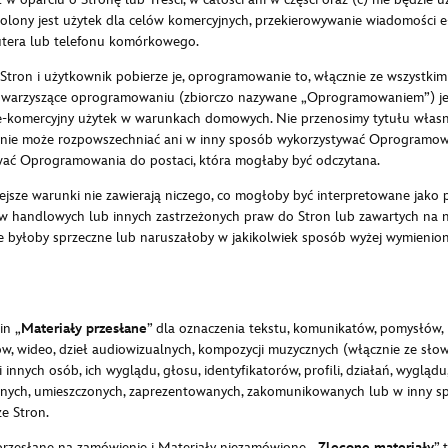
olony jest użytek dla celów komercyjnych, przekierowywanie wiadomości 
putera lub telefonu komórkowego.
Stron i użytkownik pobierze je, oprogramowanie to, włącznie ze wszystkimi
arzyszące oprogramowaniu (zbiorczo nazywane „Oprogramowaniem”) jest 
 nie-komercyjny użytek w warunkach domowych. Nie przenosimy tytułu wła
k nie może rozpowszechniać ani w inny sposób wykorzystywać Oprogramow
ać Oprogramowania do postaci, która mogłaby być odczytana.
ejsze warunki nie zawierają niczego, co mogłoby być interpretowane jako p
handlowych lub innych zastrzeżonych praw do Stron lub zawartych na nic
e byłoby sprzeczne lub naruszałoby w jakikolwiek sposób wyżej wymienio
in „
Materiały przesłane
” dla oznaczenia tekstu, komunikatów, pomysłów, k
unków, wideo, dzieł audiowizualnych, kompozycji muzycznych (włącznie ze 
 innych osób, ich wyglądu, głosu, identyfikatorów, profili, działań, wygląd
nych, umieszczonych, zaprezentowanych, zakomunikowanych lub w inny s
e Stron.
przesłane na zamówienie i Materiały niezamówione. „
Zlecone materiały
” 