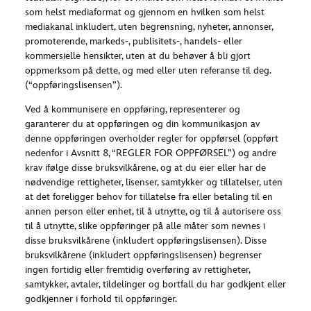
som helst mediaformat og gjennom en hvilken som helst
mediakanal inkludert, uten begrensning, nyheter, annonser,
promoterende, markeds-, publisitets-, handels- eller
kommersielle hensikter, uten at du behøver å bli gjort
oppmerksom på dette, og med eller uten referanse til deg.
(“oppføringslisensen”).
Ved å kommunisere en oppføring, representerer og
garanterer du at oppføringen og din kommunikasjon av
denne oppføringen overholder regler for oppførsel (oppført
nedenfor i Avsnitt 8, “REGLER FOR OPPFØRSEL”) og andre
krav ifølge disse bruksvilkårene, og at du eier eller har de
nødvendige rettigheter, lisenser, samtykker og tillatelser, uten
at det foreligger behov for tillatelse fra eller betaling til en
annen person eller enhet, til å utnytte, og til å autorisere oss
til å utnytte, slike oppføringer på alle måter som nevnes i
disse bruksvilkårene (inkludert oppføringslisensen). Disse
bruksvilkårene (inkludert oppføringslisensen) begrenser
ingen fortidig eller fremtidig overføring av rettigheter,
samtykker, avtaler, tildelinger og bortfall du har godkjent eller
godkjenner i forhold til oppføringer.