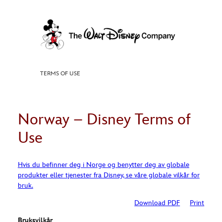
Skip
to
content
TERMS OF USE
Norway – Disney Terms of
Use
Hvis du befinner deg i Norge og benytter deg av globale
produkter eller tjenester fra Disney, se våre globale vilkår for
bruk.
Download PDF
Print
Bruksvilkår