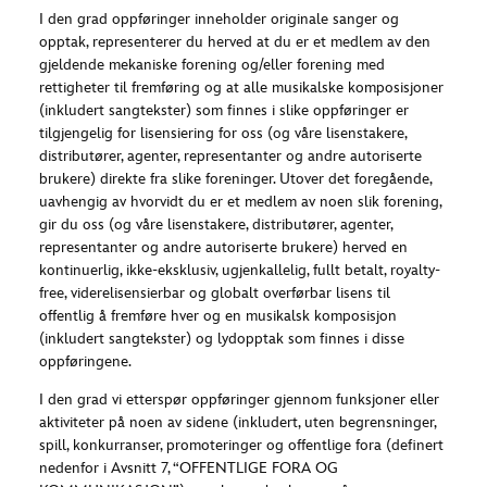
I den grad oppføringer inneholder originale sanger og
opptak, representerer du herved at du er et medlem av den
gjeldende mekaniske forening og/eller forening med
rettigheter til fremføring og at alle musikalske komposisjoner
(inkludert sangtekster) som finnes i slike oppføringer er
tilgjengelig for lisensiering for oss (og våre lisenstakere,
distributører, agenter, representanter og andre autoriserte
brukere) direkte fra slike foreninger. Utover det foregående,
uavhengig av hvorvidt du er et medlem av noen slik forening,
gir du oss (og våre lisenstakere, distributører, agenter,
representanter og andre autoriserte brukere) herved en
kontinuerlig, ikke-eksklusiv, ugjenkallelig, fullt betalt, royalty-
free, viderelisensierbar og globalt overførbar lisens til
offentlig å fremføre hver og en musikalsk komposisjon
(inkludert sangtekster) og lydopptak som finnes i disse
oppføringene.
I den grad vi etterspør oppføringer gjennom funksjoner eller
aktiviteter på noen av sidene (inkludert, uten begrensninger,
spill, konkurranser, promoteringer og offentlige fora (definert
nedenfor i Avsnitt 7, “OFFENTLIGE FORA OG