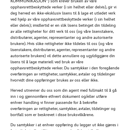
KOMMUNIKASJON”) som krever bruken av våre
opphavsrettbeskyttede verker (i sin helhet eller delvis), gir vi
deg herved en ikke-eksklusiv lisens til å lage et utledet verk
ved hjelp av våre opphavsrettbeskyttede verker (i sin helhet
eller delvis); imidlertid er en slik lisens betinget din tildeling
av alle rettigheter for ditt verk til oss (og våre lisenstakere,
distributører, agenter, representanter og andre autoriserte
brukere). Hvis slike rettigheter ikke tildeles til oss (og våre
lisenstakere, distributører, agenter, representanter og andre
autoriserte brukere) vil dette annullere og ugyldiggjøre din
lisens til å lage materiell ved bruk av våre
opphavsrettbeskyttede verker. Du samtykker i den foregående
overføringen av rettigheter, samtykker, avtaler og tildelinger
hvorvidt dine oppføringer brukes av oss eller ikke.
Herved utnevner du oss som din agent med fullmakt til å gå
inn i og gjennomføre ethvert dokument og/eller utføre
enhver handling vi finner passende for å bekrefte
overføringen av rettigheter, samtykker, avtaler, tildelinger og
bortfall som er beskrevet i disse bruksvilkårene.
Du samtykker i at enhver oppføring du legger ut ikke gjøres i