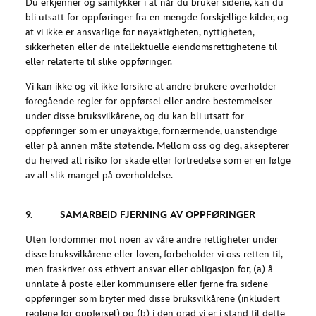
Du erkjenner og samtykker i at når du bruker sidene, kan du
bli utsatt for oppføringer fra en mengde forskjellige kilder, og
at vi ikke er ansvarlige for nøyaktigheten, nyttigheten,
sikkerheten eller de intellektuelle eiendomsrettighetene til
eller relaterte til slike oppføringer.
Vi kan ikke og vil ikke forsikre at andre brukere overholder
foregående regler for oppførsel eller andre bestemmelser
under disse bruksvilkårene, og du kan bli utsatt for
oppføringer som er unøyaktige, fornærmende, uanstendige
eller på annen måte støtende. Mellom oss og deg, aksepterer
du herved all risiko for skade eller fortredelse som er en følge
av all slik mangel på overholdelse.
9. SAMARBEID FJERNING AV OPPFØRINGER
Uten fordommer mot noen av våre andre rettigheter under
disse bruksvilkårene eller loven, forbeholder vi oss retten til,
men fraskriver oss ethvert ansvar eller obligasjon for, (a) å
unnlate å poste eller kommunisere eller fjerne fra sidene
oppføringer som bryter med disse bruksvilkårene (inkludert
reglene for oppførsel) og (b) i den grad vi er i stand til dette