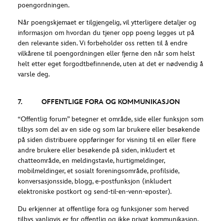
poengordningen.
Når poengskjemaet er tilgjengelig, vil ytterligere detaljer og
informasjon om hvordan du tjener opp poeng legges ut på
den relevante siden. Vi forbeholder oss retten til å endre
vilkårene til poengordningen eller fjerne den når som helst
helt etter eget forgodtbefinnende, uten at det er nødvendig å
varsle deg.
7. OFFENTLIGE FORA OG KOMMUNIKASJON
“Offentlig forum” betegner et område, side eller funksjon som
tilbys som del av en side og som lar brukere eller besøkende
på siden distribuere oppføringer for visning til en eller flere
andre brukere eller besøkende på siden, inkludert et
chatteområde, en meldingstavle, hurtigmeldinger,
mobilmeldinger, et sosialt foreningsområde, profilside,
konversasjonsside, blogg, e-postfunksjon (inkludert
elektroniske postkort og send-til-en-venn-eposter).
Du erkjenner at offentlige fora og funksjoner som herved
tilbys vanligvis er for offentlig og ikke privat kommunikasjon.