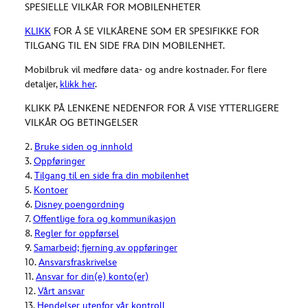
SPESIELLE VILKÅR FOR MOBILENHETER
KLIKK
FOR Å SE VILKÅRENE SOM ER SPESIFIKKE FOR
TILGANG TIL EN SIDE FRA DIN MOBILENHET.
Mobilbruk vil medføre data- og andre kostnader. For flere
detaljer,
klikk her
.
KLIKK PÅ LENKENE NEDENFOR FOR Å VISE YTTERLIGERE
VILKÅR OG BETINGELSER
2.
Bruke siden og innhold
3.
Oppføringer
4.
Tilgang til en side fra din mobilenhet
5.
Kontoer
6.
Disney poengordning
7.
Offentlige fora og kommunikasjon
8.
Regler for oppførsel
9.
Samarbeid; fjerning av oppføringer
10.
Ansvarsfraskrivelse
11.
Ansvar for din(e) konto(er)
12.
Vårt ansvar
13.
Hendelser utenfor vår kontroll