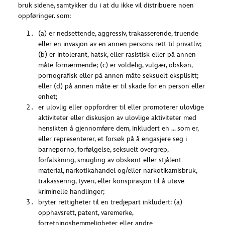
bruk sidene, samtykker du i at du ikke vil distribuere noen
oppføringer. som:
(a) er nedsettende, aggressiv, trakasserende, truende
eller en invasjon av en annen persons rett til privatliv;
(b) er intolerant, hatsk, eller rasistisk eller på annen
måte fornærmende; (c) er voldelig, vulgær, obskøn,
pornografisk eller på annen måte seksuelt eksplisitt;
eller (d) på annen måte er til skade for en person eller
enhet;
er ulovlig eller oppfordrer til eller promoterer ulovlige
aktiviteter eller diskusjon av ulovlige aktiviteter med
hensikten å gjennomføre dem, inkludert en … som er,
eller representerer, et forsøk på å engasjere seg i
barneporno, forfølgelse, seksuelt overgrep,
forfalskning, smugling av obskønt eller stjålent
material, narkotikahandel og/eller narkotikamisbruk,
trakassering, tyveri, eller konspirasjon til å utøve
kriminelle handlinger;
bryter rettigheter til en tredjepart inkludert: (a)
opphavsrett, patent, varemerke,
forretningshemmeligheter eller andre