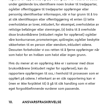
under gjeldende lov, identifisere noen bruker til tredjeparter,
og/eller offentliggjøre til tredjeparter oppføringer eller
personlig identifiserbar informasjon, når vi har grunn til å tro
at slik identifikasjon eller offentliggjøring vil enten (i) lette
overholdelse av lover, inkludert, for eksempel, overholdelse av
rettslige befalinger eller stevninger, (ii) bidra til å overholde
disse bruksvilkårene (inkludert regler for oppførsel) og/eller
våre konkurranser, promoteringer, spillregler, og/eller beskytte
sikkerheten til en person eller eiendom, inkludert sidene.
Dessuten forbeholder vi oss retten til å fjerne oppføringer når
som helst for en hvilken som helst eller ingen grunn.
Hvis du mener at en oppføring ikke er i samsvar med disse
bruksvilkårene (inkludert regler for oppførsel), kan du
rapportere oppføringen til oss, i henhold til prosessen som er
oppført på sidene. I etterkant av en slik rapportering kan vi
(men er ikke forpliktet til) å gå til slik handling som vi etter
eget forgodtbefinnende vurderer som passende.
10. ANSVARSFRASKRIVELSE