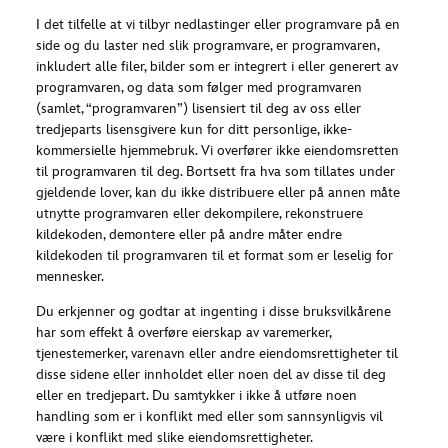
I det tilfelle at vi tilbyr nedlastinger eller programvare på en
side og du laster ned slik programvare, er programvaren,
inkludert alle filer, bilder som er integrert i eller generert av
programvaren, og data som følger med programvaren
(samlet, “programvaren”) lisensiert til deg av oss eller
tredjeparts lisensgivere kun for ditt personlige, ikke-
kommersielle hjemmebruk. Vi overfører ikke eiendomsretten
til programvaren til deg. Bortsett fra hva som tillates under
gjeldende lover, kan du ikke distribuere eller på annen måte
utnytte programvaren eller dekompilere, rekonstruere
kildekoden, demontere eller på andre måter endre
kildekoden til programvaren til et format som er leselig for
mennesker.
Du erkjenner og godtar at ingenting i disse bruksvilkårene
har som effekt å overføre eierskap av varemerker,
tjenestemerker, varenavn eller andre eiendomsrettigheter til
disse sidene eller innholdet eller noen del av disse til deg
eller en tredjepart. Du samtykker i ikke å utføre noen
handling som er i konflikt med eller som sannsynligvis vil
være i konflikt med slike eiendomsrettigheter.