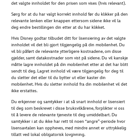
det valgte innholdet for den prisen som vises (hvis relevant).
Sørg for at du har valgt korrekt innhold før du klikker på den
relevante lenken eller knappen ettersom sidene ikke vil la
deg endre bestillingen din etter at du har klikket.
Hvis Disney godtar tilbudet ditt for lisensiering av det valgte
innholdet vil det bli gjort tilgjengelig på din mobilenhet. Du
vil bli påført de relevante ytterligere kostnadene, om disse
gjelder, samt datakostnader som vist på sidene. Du vil kanskje
måtte lagre innholdet på din mobilenhet etter at det har blitt
sendt til deg. Lagret innhold vil være tilgjengelig for deg til
du sletter det eller til du bytter ut eller kaster din
mobilenhet. Hvis du sletter innhold fra din mobilenhet vil det
ikke erstattes.
Du erkjenner og samtykker i at så snart innhold er lisensiert
til deg som beskrevet i disse bruksvilkårene, forplikter vi oss
til å levere de relevante tjeneste til deg umiddelbart. Du
samtykker i at du ikke har rett til noen “angre”-periode hvor
lisensavtalen kan oppheves, med mindre annet er uttrykkelig
tillatt ved lokal obligatorisk lovgivning.