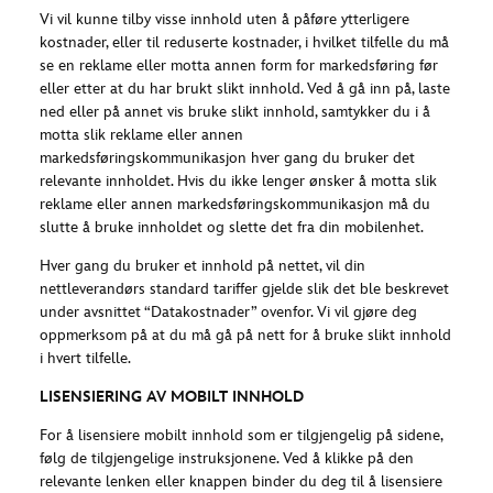
Vi vil kunne tilby visse innhold uten å påføre ytterligere
kostnader, eller til reduserte kostnader, i hvilket tilfelle du må
se en reklame eller motta annen form for markedsføring før
eller etter at du har brukt slikt innhold. Ved å gå inn på, laste
ned eller på annet vis bruke slikt innhold, samtykker du i å
motta slik reklame eller annen
markedsføringskommunikasjon hver gang du bruker det
relevante innholdet. Hvis du ikke lenger ønsker å motta slik
reklame eller annen markedsføringskommunikasjon må du
slutte å bruke innholdet og slette det fra din mobilenhet.
Hver gang du bruker et innhold på nettet, vil din
nettleverandørs standard tariffer gjelde slik det ble beskrevet
under avsnittet “Datakostnader” ovenfor. Vi vil gjøre deg
oppmerksom på at du må gå på nett for å bruke slikt innhold
i hvert tilfelle.
LISENSIERING AV MOBILT INNHOLD
For å lisensiere mobilt innhold som er tilgjengelig på sidene,
følg de tilgjengelige instruksjonene. Ved å klikke på den
relevante lenken eller knappen binder du deg til å lisensiere