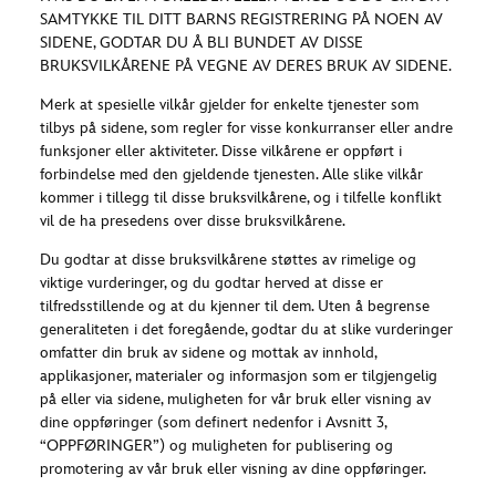
SAMTYKKE TIL DITT BARNS REGISTRERING PÅ NOEN AV
SIDENE, GODTAR DU Å BLI BUNDET AV DISSE
BRUKSVILKÅRENE PÅ VEGNE AV DERES BRUK AV SIDENE.
Merk at spesielle vilkår gjelder for enkelte tjenester som
tilbys på sidene, som regler for visse konkurranser eller andre
funksjoner eller aktiviteter. Disse vilkårene er oppført i
forbindelse med den gjeldende tjenesten. Alle slike vilkår
kommer i tillegg til disse bruksvilkårene, og i tilfelle konflikt
vil de ha presedens over disse bruksvilkårene.
Du godtar at disse bruksvilkårene støttes av rimelige og
viktige vurderinger, og du godtar herved at disse er
tilfredsstillende og at du kjenner til dem. Uten å begrense
generaliteten i det foregående, godtar du at slike vurderinger
omfatter din bruk av sidene og mottak av innhold,
applikasjoner, materialer og informasjon som er tilgjengelig
på eller via sidene, muligheten for vår bruk eller visning av
dine oppføringer (som definert nedenfor i Avsnitt 3,
“OPPFØRINGER”) og muligheten for publisering og
promotering av vår bruk eller visning av dine oppføringer.