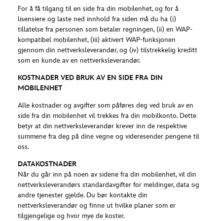
For å få tilgang til en side fra din mobilenhet, og for å
lisensiere og laste ned innhold fra siden må du ha (i)
tillatelse fra personen som betaler regningen, (ii) en WAP-
kompatibel mobilenhet, (iii) aktivert WAP-funksjonen
gjennom din nettverksleverandør, og (iv) tilstrekkelig kreditt
som en kunde av en nettverksleverandør.
KOSTNADER VED BRUK AV EN SIDE FRA DIN
MOBILENHET
Alle kostnader og avgifter som påføres deg ved bruk av en
side fra din mobilenhet vil trekkes fra din mobilkonto. Dette
betyr at din nettverksleverandør krever inn de respektive
summene fra deg på dine vegne og videresender pengene til
oss.
DATAKOSTNADER
Når du går inn på noen av sidene fra din mobilenhet, vil din
nettverksleverandørs standardavgifter for meldinger, data og
andre tjenester gjelde. Du bør kontakte din
nettverksleverandør og finne ut hvilke planer som er
tilgjengelige og hvor mye de koster.