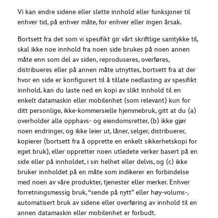
Vi kan endre sidene eller slette innhold eller funksjoner til
enhver tid, på enhver måte, for enhver eller ingen årsak.
Bortsett fra det som vi spesifikt gir vårt skriftlige samtykke til,
skal ikke noe innhold fra noen side brukes på noen annen
måte enn som del av siden, reproduseres, overføres,
distribueres eller på annen måte utnyttes, bortsett fra at der
hvor en side er konfigurert til å tillate nedlasting av spesifikt
innhold, kan du laste ned en kopi av slikt innhold til en
enkelt datamaskin eller mobilenhet (som relevant) kun for
ditt personlige, ikke-kommersielle hjemmebruk, gitt at du (a)
overholder alle opphavs- og eiendomsretter, (b) ikke gjør
noen endringer, og ikke leier ut, låner, selger, distribuerer,
kopierer (bortsett fra å opprette en enkelt sikkerhetskopi for
eget bruk), eller oppretter noen utledete verker basert på en
side eller på innholdet, i sin helhet eller delvis, og (c) ikke
bruker innholdet på en måte som indikerer en forbindelse
med noen av våre produkter, tjenester eller merker. Enhver
forretningsmessig bruk, “sende på nytt” eller høy-volums-,
automatisert bruk av sidene eller overføring av innhold til en
annen datamaskin eller mobilenhet er forbudt.