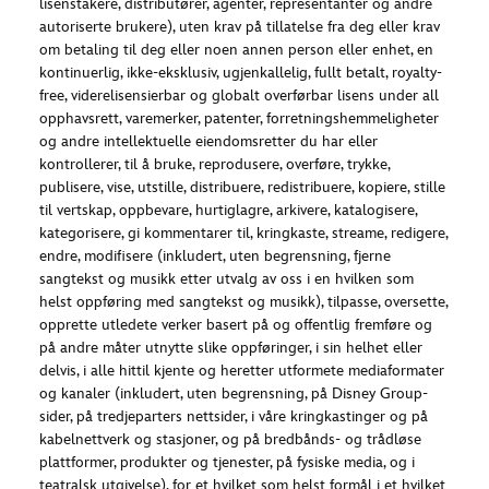
lisenstakere, distributører, agenter, representanter og andre
autoriserte brukere), uten krav på tillatelse fra deg eller krav
om betaling til deg eller noen annen person eller enhet, en
kontinuerlig, ikke-eksklusiv, ugjenkallelig, fullt betalt, royalty-
free, viderelisensierbar og globalt overførbar lisens under all
opphavsrett, varemerker, patenter, forretningshemmeligheter
og andre intellektuelle eiendomsretter du har eller
kontrollerer, til å bruke, reprodusere, overføre, trykke,
publisere, vise, utstille, distribuere, redistribuere, kopiere, stille
til vertskap, oppbevare, hurtiglagre, arkivere, katalogisere,
kategorisere, gi kommentarer til, kringkaste, streame, redigere,
endre, modifisere (inkludert, uten begrensning, fjerne
sangtekst og musikk etter utvalg av oss i en hvilken som
helst oppføring med sangtekst og musikk), tilpasse, oversette,
opprette utledete verker basert på og offentlig fremføre og
på andre måter utnytte slike oppføringer, i sin helhet eller
delvis, i alle hittil kjente og heretter utformete mediaformater
og kanaler (inkludert, uten begrensning, på Disney Group-
sider, på tredjeparters nettsider, i våre kringkastinger og på
kabelnettverk og stasjoner, og på bredbånds- og trådløse
plattformer, produkter og tjenester, på fysiske media, og i
teatralsk utgivelse), for et hvilket som helst formål i et hvilket