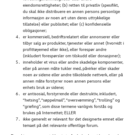
eiendomsrettigheter; (b) retten til privatliv (spesifikt,
du skal ikke distribuere en annen persons personlige
informasjon av noen art uten deres uttrykkelige
tillatelse) eller publisitet; eller (c) konfidensielle
obligasjoner;
er kommersiell, bedriftsrelatert eller annonserer eller
tilbyr salg av produkter, tjenester eller annet (hvorvidt i
profittøyemed eller ikke), eller forespør andre
(inkludert forespørsler om tilskudd eller donasjoner);
inneholder et virus eller andre skadelige komponenter,
eller på annen måte tukler med, påvirker eller skader
noen av sidene eller andre tilkoblede nettverk, eller på
annen måte forstyrrer noen annen persons eller
enhets bruk av sidene;
er antisosial, forstyrrende eller destruktiv, inkludert,
“hetsing”, “søppelmail”, “oversvømming”, “trolling” og
“griefing”, som disse termene vanligvis forstås og
brukes på Internettet; ELLER
ikke generelt er relevant for det designerte emnet eller
temaet på det relevante offentlige forum.