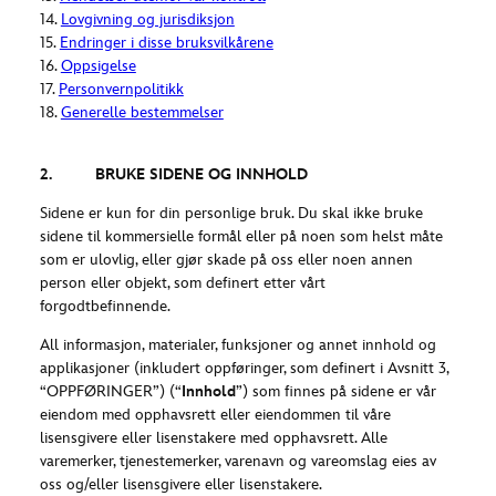
14.
Lovgivning og jurisdiksjon
15.
Endringer i disse bruksvilkårene
16.
Oppsigelse
17.
Personvernpolitikk
18.
Generelle bestemmelser
2. BRUKE SIDENE OG INNHOLD
Sidene er kun for din personlige bruk. Du skal ikke bruke
sidene til kommersielle formål eller på noen som helst måte
som er ulovlig, eller gjør skade på oss eller noen annen
person eller objekt, som definert etter vårt
forgodtbefinnende.
All informasjon, materialer, funksjoner og annet innhold og
applikasjoner (inkludert oppføringer, som definert i Avsnitt 3,
“OPPFØRINGER”) (“
Innhold
”) som finnes på sidene er vår
eiendom med opphavsrett eller eiendommen til våre
lisensgivere eller lisenstakere med opphavsrett. Alle
varemerker, tjenestemerker, varenavn og vareomslag eies av
oss og/eller lisensgivere eller lisenstakere.