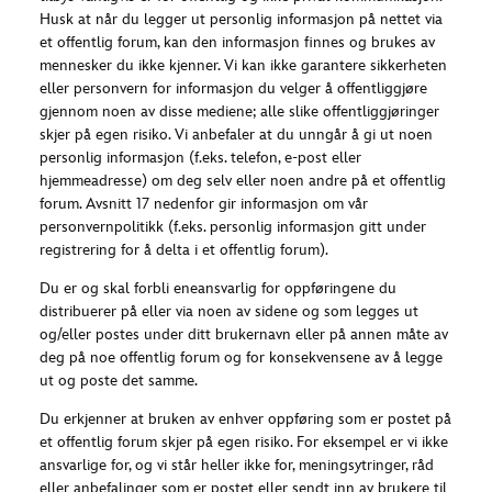
Husk at når du legger ut personlig informasjon på nettet via
et offentlig forum, kan den informasjon finnes og brukes av
mennesker du ikke kjenner. Vi kan ikke garantere sikkerheten
eller personvern for informasjon du velger å offentliggjøre
gjennom noen av disse mediene; alle slike offentliggjøringer
skjer på egen risiko. Vi anbefaler at du unngår å gi ut noen
personlig informasjon (f.eks. telefon, e-post eller
hjemmeadresse) om deg selv eller noen andre på et offentlig
forum. Avsnitt 17 nedenfor gir informasjon om vår
personvernpolitikk (f.eks. personlig informasjon gitt under
registrering for å delta i et offentlig forum).
Du er og skal forbli eneansvarlig for oppføringene du
distribuerer på eller via noen av sidene og som legges ut
og/eller postes under ditt brukernavn eller på annen måte av
deg på noe offentlig forum og for konsekvensene av å legge
ut og poste det samme.
Du erkjenner at bruken av enhver oppføring som er postet på
et offentlig forum skjer på egen risiko. For eksempel er vi ikke
ansvarlige for, og vi står heller ikke for, meningsytringer, råd
eller anbefalinger som er postet eller sendt inn av brukere til