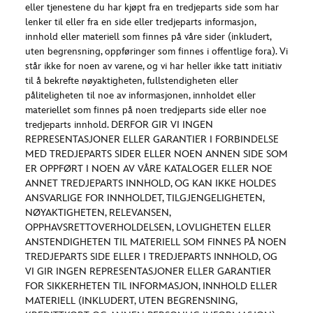
eller tjenestene du har kjøpt fra en tredjeparts side som har
lenker til eller fra en side eller tredjeparts informasjon,
innhold eller materiell som finnes på våre sider (inkludert,
uten begrensning, oppføringer som finnes i offentlige fora). Vi
står ikke for noen av varene, og vi har heller ikke tatt initiativ
til å bekrefte nøyaktigheten, fullstendigheten eller
påliteligheten til noe av informasjonen, innholdet eller
materiellet som finnes på noen tredjeparts side eller noe
tredjeparts innhold. DERFOR GIR VI INGEN
REPRESENTASJONER ELLER GARANTIER I FORBINDELSE
MED TREDJEPARTS SIDER ELLER NOEN ANNEN SIDE SOM
ER OPPFØRT I NOEN AV VÅRE KATALOGER ELLER NOE
ANNET TREDJEPARTS INNHOLD, OG KAN IKKE HOLDES
ANSVARLIGE FOR INNHOLDET, TILGJENGELIGHETEN,
NØYAKTIGHETEN, RELEVANSEN,
OPPHAVSRETTOVERHOLDELSEN, LOVLIGHETEN ELLER
ANSTENDIGHETEN TIL MATERIELL SOM FINNES PÅ NOEN
TREDJEPARTS SIDE ELLER I TREDJEPARTS INNHOLD, OG
VI GIR INGEN REPRESENTASJONER ELLER GARANTIER
FOR SIKKERHETEN TIL INFORMASJON, INNHOLD ELLER
MATERIELL (INKLUDERT, UTEN BEGRENSNING,