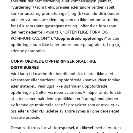
spesifikk-definert vurdering eller kompensasjon (samlet,
“
vurdering
”) (som f. eks. premier eller andre verdier i spill,
konkurranser og promoteringer); og (b) som du distribuerer
på eller via noen av sidene og som du ikke ber om vurdering
for (slik som i våre gjestetjenester og i offentlige fora (som
definert nedenfor i Avsnitt 7, “OFFENTLIGE FORA OG
KOMMUNIKASJON”)). “
Uoppfordrede oppføringer
” er alle
oppføringer som ikke faller under underparagrafer (a) og (b)
i denne paragrafen.
UOPPFORDREDE OPPFØRINGER SKAL IKKE
DISTRIBUERES
Vår i lang tid overholdte bedriftspolitikk tillater ikke at vi
aksepterer eller vurderer uoppfordrede kreative ideer, forslag
eller materiell. Vennligst ikke distribuer uoppfordrede
oppføringer på eller via noen av sidene. Vi håper at du forstår
at intensjonen bak denne politikken er å unngå muligheten
av fremtidige misforståelser når prosjekter som er utviklet av
oss eller under vår ledelse av andre synes å ligne deres eget
kreative arbeide.
Dersom, til tross for vår forespørsel, du likevel med eller uten