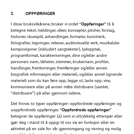
3. OPPFØRINGER
I disse bruksvilkårene, bruker vi ordet “
Oppføringer
” til å
betegne tekst, meldinger, ideer, konsepter, pitcher, forslag,
historier, skuespill, avhandlinger, formater, kunstverk,
fotografier, tegninger, videoer, audiovisuelle verk, musikalske
komposisjoner (inkludert sangtekster), lydopptak,
programformat, karakteriseringer, dine og/eller andre
personers navn, likheter, stemmer, brukernavn, profiler,
handlinger, fremtoninger, fremføringer og/eller annen
biografisk informasjon eller materiell, og/eller annet lignende
materiell som du kan føre opp, legge ut, laste opp, vise,
kommunisere eller på annen måte distribuere (samlet,
“distribuere”) på eller gjennom sidene.
Det finnes to typer oppføringer: oppfordrede oppføringer og
uoppfordrede oppføringer. “
Oppfordrede oppføringer
”
betegner de oppføringer (a) som vi uttrykkelig etterspør eller
gjør deg i stand til å oppgi til oss via en funksjon eller en
aktivitet på en side for vår gjennomgang og visning og mulig