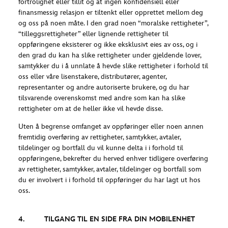
fortrolighet eller tillit og at ingen konfidensiell eller
finansmessig relasjon er tiltenkt eller opprettet mellom deg
og oss på noen måte. I den grad noen “moralske rettigheter”,
“tilleggsrettigheter” eller lignende rettigheter til
oppføringene eksisterer og ikke eksklusivt eies av oss, og i
den grad du kan ha slike rettigheter under gjeldende lover,
samtykker du i å unnlate å hevde slike rettigheter i forhold til
oss eller våre lisenstakere, distributører, agenter,
representanter og andre autoriserte brukere, og du har
tilsvarende overenskomst med andre som kan ha slike
rettigheter om at de heller ikke vil hevde disse.
Uten å begrense omfanget av oppføringer eller noen annen
fremtidig overføring av rettigheter, samtykker, avtaler,
tildelinger og bortfall du vil kunne delta i i forhold til
oppføringene, bekrefter du herved enhver tidligere overføring
av rettigheter, samtykker, avtaler, tildelinger og bortfall som
du er involvert i i forhold til oppføringer du har lagt ut hos
oss.
4. TILGANG TIL EN SIDE FRA DIN MOBILENHET