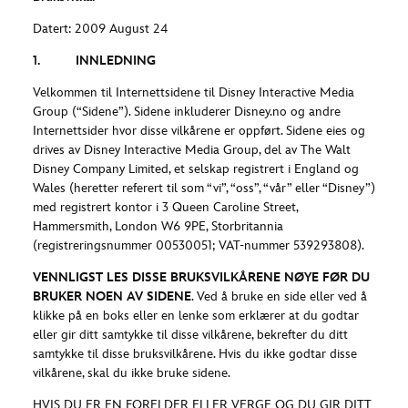
Datert: 2009 August 24
1. INNLEDNING
Velkommen til Internettsidene til Disney Interactive Media
Group (“Sidene”). Sidene inkluderer Disney.no og andre
Internettsider hvor disse vilkårene er oppført. Sidene eies og
drives av Disney Interactive Media Group, del av The Walt
Disney Company Limited, et selskap registrert i England og
Wales (heretter referert til som “vi”, “oss”, “vår” eller “Disney”)
med registrert kontor i 3 Queen Caroline Street,
Hammersmith, London W6 9PE, Storbritannia
(registreringsnummer 00530051; VAT-nummer 539293808).
VENNLIGST LES DISSE BRUKSVILKÅRENE NØYE FØR DU
BRUKER NOEN AV SIDENE
. Ved å bruke en side eller ved å
klikke på en boks eller en lenke som erklærer at du godtar
eller gir ditt samtykke til disse vilkårene, bekrefter du ditt
samtykke til disse bruksvilkårene. Hvis du ikke godtar disse
vilkårene, skal du ikke bruke sidene.
HVIS DU ER EN FORELDER ELLER VERGE OG DU GIR DITT