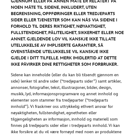
GJENNOM ELLER PÅ ANNEN MÅTE ER RELATERT PÅ
NOEN MÅTE TIL SIDENE, INKLUDERT, UTEN
BEGRENSNING, OPPFØRINGER ELLER TREDJEPARTS
SIDER ELLER TJENESTER SOM KAN NÅS VIA SIDENE I
FORHOLD TIL DERES RIKTIGHET, NØYAKTIGHET,
FULLSTENDIGHET, PÅLITELIGHET, SIKKERHET ELLER NOE
ANNET. GJELDENDE LOV VIL KANSKJE IKKE TILLATE
UTELUKKELSE AV IMPLISERTE GARANTIER, SÅ
OVENSTÅENDE UTELUKKELSE VIL KANSKJE IKKE
GJELDE I DITT TILFELLE. MERK IMIDLERTID AT DETTE
IKKE PÅVIRKER DINE RETTIGHETER SOM FORBRUKER.
Sidene kan inneholde (eller du kan bli tilsendt gjennom en
side) lenker til andre sider (“tredjeparts sider”) samt artikler,
annonser, fotografier, tekst, illustrasjoner, bilder, design,
musikk, lyd, informasjonsprogramvare og annet innhold og
elementer som stammer fra tredjeparter (“tredjeparts
innhold”). Vi fraskriver oss uttrykkelig ethvert ansvar for
nøyaktigheten, fullstendighet, egnetheten eller
tilgjengeligheten av informasjon, innhold og materiell som
finnes på tredjeparts sider eller i tredjeparts innhold. Vi kan
ikke forsikre at du vil være fornøyd med noen av produktene