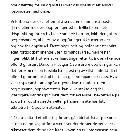
noe offentlig forum og vi fraskriver oss spesifikt alt ansvar i
forbindelse med disse.
Vi forbeholder oss retten til å sensurere, unnlate å poste,
fjerne eller redigere oppføringer på et hvilket som helst
tidspunkt og for en hvilken som helst grunn, inkludert, uten
begrensninger, tilfeller hvor oppføringer ikke overholder
reglene for oppførsel. Dette skjer helt og holdent etter vårt
eget forgodtbefinnende uten forhåndsvarsel, men vi har
ingen plikt til å utføre slike handlinger eller til å overvåke noe
offentlig forum. Dersom vi velger å sensurere oppføringer kan
det forekomme en forsinkelse i posting av slikt innhold til et
offentlig forum for å gi tid til en gjennomgangsprosess. Hvis
vi har spørsmål om oppføringene dine inkludert, uten
begrensning, opphavsretten, kan vi kontakte deg for
ytterligere informasjon inkludert, for eksempel, bekreftelse på
at du har opphavsretten eller på annen måte har fått
tillatelse til å poste materialet.
Når du deltar i et offentlig forum, gå aldri ut fra at personer
er den de gir seg ut for å være, vet det de sier de vet, eller er
tilknyttet dem de sier de har tilknytning til. Informasjon som