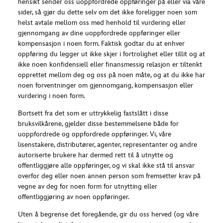
hensikt sender oss uoppfordrede oppføringer på eller via våre
sider, så gjør du dette selv om det ikke foreligger noen som
helst avtale mellom oss med henhold til vurdering eller
gjennomgang av dine uoppfordrede oppføringer eller
kompensasjon i noen form. Faktisk godtar du at enhver
oppføring du legger ut ikke skjer i fortrolighet eller tillit og at
ikke noen konfidensiell eller finansmessig relasjon er tiltenkt
opprettet mellom deg og oss på noen måte, og at du ikke har
noen forventninger om gjennomgang, kompensasjon eller
vurdering i noen form.
Bortsett fra det som er uttrykkelig fastslått i disse
bruksvilkårene, gjelder disse bestemmelsene både for
uoppfordrede og oppfordrede oppføringer. Vi, våre
lisenstakere, distributører, agenter, representanter og andre
autoriserte brukere har dermed rett til å utnytte og
offentliggjøre alle oppføringer, og vi skal ikke stå til ansvar
overfor deg eller noen annen person som fremsetter krav på
vegne av deg for noen form for utnytting eller
offentliggjøring av noen oppføringer.
Uten å begrense det foregående, gir du oss herved (og våre