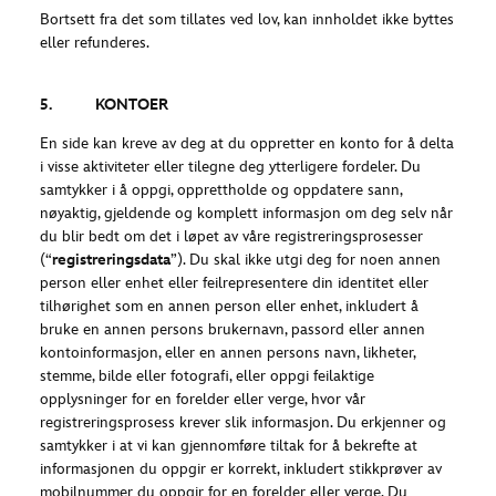
Bortsett fra det som tillates ved lov, kan innholdet ikke byttes
eller refunderes.
5. KONTOER
En side kan kreve av deg at du oppretter en konto for å delta
i visse aktiviteter eller tilegne deg ytterligere fordeler. Du
samtykker i å oppgi, opprettholde og oppdatere sann,
nøyaktig, gjeldende og komplett informasjon om deg selv når
du blir bedt om det i løpet av våre registreringsprosesser
(“
registreringsdata
”). Du skal ikke utgi deg for noen annen
person eller enhet eller feilrepresentere din identitet eller
tilhørighet som en annen person eller enhet, inkludert å
bruke en annen persons brukernavn, passord eller annen
kontoinformasjon, eller en annen persons navn, likheter,
stemme, bilde eller fotografi, eller oppgi feilaktige
opplysninger for en forelder eller verge, hvor vår
registreringsprosess krever slik informasjon. Du erkjenner og
samtykker i at vi kan gjennomføre tiltak for å bekrefte at
informasjonen du oppgir er korrekt, inkludert stikkprøver av
mobilnummer du oppgir for en forelder eller verge. Du