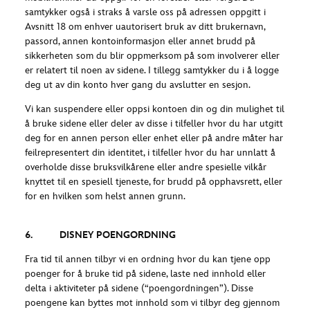
samtykker også i straks å varsle oss på adressen oppgitt i
Avsnitt 18 om enhver uautorisert bruk av ditt brukernavn,
passord, annen kontoinformasjon eller annet brudd på
sikkerheten som du blir oppmerksom på som involverer eller
er relatert til noen av sidene. I tillegg samtykker du i å logge
deg ut av din konto hver gang du avslutter en sesjon.
Vi kan suspendere eller oppsi kontoen din og din mulighet til
å bruke sidene eller deler av disse i tilfeller hvor du har utgitt
deg for en annen person eller enhet eller på andre måter har
feilrepresentert din identitet, i tilfeller hvor du har unnlatt å
overholde disse bruksvilkårene eller andre spesielle vilkår
knyttet til en spesiell tjeneste, for brudd på opphavsrett, eller
for en hvilken som helst annen grunn.
6. DISNEY POENGORDNING
Fra tid til annen tilbyr vi en ordning hvor du kan tjene opp
poenger for å bruke tid på sidene, laste ned innhold eller
delta i aktiviteter på sidene (“poengordningen”). Disse
poengene kan byttes mot innhold som vi tilbyr deg gjennom