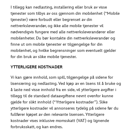
I tillegg kan nedlasting, installering eller bruk av visse
tjenester som tilbys av oss gjennom din mobilenhet (“Mobile
tjenester) være forbudt eller begrenset av din
nettverksleverandør, og ikke alle mobile tjenester vil
nødvendigvis fungere med alle nettverksleverandører eller
mobilenheter. Du bør kontakte din nettverksleverandør og
finne ut om mobile tjenester er tilgjengelige for din
mobilenhet, og hvilke begrensninger som eventuelt gjelder
for din bruk av slike mobile tjenester.
YTTERLIGERE KOSTNADER
Vi kan gjøre innhold, som spill, tilgjengelige på sidene for
lisensiering og nedlasting. Ved kjøp av en lisens til å bruke og
å laste ned visse innhold fra en side, vil ytterligere avgifter i
tillegg til de standard dataavgiftene nevnt ovenfor kunne
gjelde for slikt innhold (“Ytterligere kostnader”). Slike
ytterligere kostnader vil annonseres tydelig på sidene før du
fullfører kjøpet av den relevante lisensen. Ytterligere
kostnader vises inklusive momsskatt (VAT) og lignende
forbruksskatt, og kan endres.