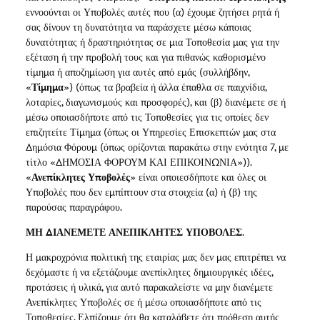
εννοούνται οι Υποβολές αυτές που (α) έχουμε ζητήσει ρητά ή
σας δίνουν τη δυνατότητα να παράσχετε μέσω κάποιας
δυνατότητας ή δραστηριότητας σε μια Τοποθεσία μας για την
εξέταση ή την προβολή τους και για πιθανώς καθορισμένο
τίμημα ή αποζημίωση για αυτές από εμάς (συλλήβδην,
«
Τίμημα
») (όπως τα βραβεία ή άλλα έπαθλα σε παιχνίδια,
λοταρίες, διαγωνισμούς και προσφορές), και (β) διανέμετε σε ή
μέσω οποιασδήποτε από τις Τοποθεσίες για τις οποίες δεν
επιζητείτε Τίμημα (όπως οι Υπηρεσίες Επισκεπτών μας στα
Δημόσια Φόρουμ (όπως ορίζονται παρακάτω στην ενότητα 7, με
τίτλο «ΔΗΜΟΣΙΑ ΦΟΡΟΥΜ ΚΑΙ ΕΠΙΚΟΙΝΩΝΙΑ»)).
«
Ανεπίκλητες Υποβολές
» είναι οποιεσδήποτε και όλες οι
Υποβολές που δεν εμπίπτουν στα στοιχεία (α) ή (β) της
παρούσας παραγράφου.
ΜΗ ΔΙΑΝΕΜΕΤΕ ΑΝΕΠΙΚΛΗΤΕΣ ΥΠΟΒΟΛΕΣ
.
Η μακροχρόνια πολιτική της εταιρίας μας δεν μας επιτρέπει να
δεχόμαστε ή να εξετάζουμε ανεπίκλητες δημιουργικές ιδέες,
προτάσεις ή υλικά, για αυτό παρακαλείστε να μην διανέμετε
Ανεπίκλητες Υποβολές σε ή μέσω οποιασδήποτε από τις
Τοποθεσίες. Ελπίζουμε ότι θα καταλάβετε ότι πρόθεση αυτής