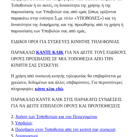
Τοποθεσιών ή σε αυτές, τη δυνατότητα της χρήσης ή της
παρουσίασης των Υποβολών σας από εμάς (όπως ορίζονται
παρακάτω στην ενότητα 3, με τίτλο «ΥΠΟΒΟΛΕΣ») και τη
δυνατότητα της διαφήμισης και της προώθησης από τη χρήση ή
παρουσίαση των Υποβολών σας από εμάς.
ΕΙΔΙΚΟΙ ΟΡΟΙ ΓΙΑ ΣΥΣΚΕΥΕΣ ΚΙΝΗΤΗΣ ΤΗΛΕΦΩΝΙΑΣ
ΠΑΡΑΚΑΛΩ
ΚΑΝΤΕ ΚΛΙΚ
ΓΙΑ ΝΑ ΔΕΙΤΕ ΤΟΥΣ ΕΙΔΙΚΟΥΣ
ΟΡΟΥΣ ΠΡΟΣΒΑΣΗΣ ΣΕ ΜΙΑ ΤΟΠΟΘΕΣΙΑ ΑΠΟ ΤΗΝ
ΚΙΝΗΤΗ ΣΑΣ ΣΥΣΚΕΥΗ.
Η χρήση από συσκευή κινητής τηλεφωνίας θα επιβαρύνεται με
χρεώσεις δεδομένων και άλλες επιβαρύνσεις. Για περισσότερες
πληροφορίες
κάντε κλικ εδώ
.
ΠΑΡΑΚΑΛΩ ΚΑΝΤΕ ΚΛΙΚ ΣΤΙΣ ΠΑΡΑΚΑΤΩ ΣΥΝΔΕΣΕΙΣ
ΓΙΑ ΝΑ ΔΕΙΤΕ ΕΠΙΠΛΕΟΝ ΟΡΟΥΣ ΚΑΙ ΠΡΟΥΠΟΘΕΣΕΙΣ
2.
Χρήση των Τοποθεσιών και του Περιεχομένου
3.
Υποβολές
4.
Πρόσβαση στην Τοποθεσία από την κινητή σας συσκευή
5.
Λογαριασμοί