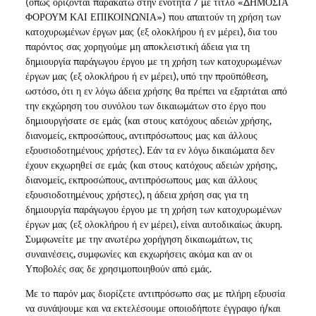
(όπως ορίζονται παρακάτω στην ενότητα 7 με τίτλο «ΔΗΜΟΣΙΑ
ΦΟΡΟΥΜ ΚΑΙ ΕΠΙΚΟΙΝΩΝΙΑ») που απαιτούν τη χρήση των
κατοχυρωμένων έργων μας (εξ ολοκλήρου ή εν μέρει), δια του
παρόντος σας χορηγούμε μη αποκλειστική άδεια για τη
δημιουργία παράγωγου έργου με τη χρήση των κατοχυρωμένων
έργων μας (εξ ολοκλήρου ή εν μέρει), υπό την προϋπόθεση,
ωστόσο, ότι η εν λόγω άδεια χρήσης θα πρέπει να εξαρτάται από
την εκχώρηση του συνόλου των δικαιωμάτων στο έργο που
δημιουργήσατε σε εμάς (και στους κατόχους αδειών χρήσης,
διανομείς, εκπροσώπους, αντιπρόσωπους μας και άλλους
εξουσιοδοτημένους χρήστες). Εάν τα εν λόγω δικαιώματα δεν
έχουν εκχωρηθεί σε εμάς (και στους κατόχους αδειών χρήσης,
διανομείς, εκπροσώπους, αντιπρόσωπους μας και άλλους
εξουσιοδοτημένους χρήστες), η άδεια χρήση σας για τη
δημιουργία παράγωγου έργου με τη χρήση των κατοχυρωμένων
έργων μας (εξ ολοκλήρου ή εν μέρει), είναι αυτοδικαίως άκυρη.
Συμφωνείτε με την ανωτέρω χορήγηση δικαιωμάτων, τις
συναινέσεις, συμφωνίες και εκχωρήσεις ακόμα και αν οι
Υποβολές σας δε χρησιμοποιηθούν από εμάς.
Με το παρόν μας διορίζετε αντιπρόσωπο σας με πλήρη εξουσία
να συνάψουμε και να εκτελέσουμε οποιοδήποτε έγγραφο ή/και