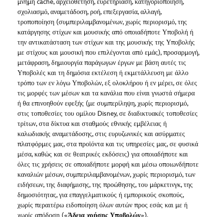
μνήμη cache, αρχειοθέτηση, ευρετηρίαση, κατηγοριοποίηση,
σχολιασμό, αναμετάδοση, ροή, επεξεργασία, αλλαγή,
τροποποίηση (συμπεριλαμβανομένων, χωρίς περιορισμό, της
κατάργησης στίχων και μουσικής από οποιαδήποτε Υποβολή ή
την αντικατάσταση των στίχων και της μουσικής της Υποβολής
με στίχους και μουσική που επιλέγονται από εμάς), προσαρμογή,
μετάφραση, δημιουργία παράγωγων έργων με βάση αυτές τις
Υποβολές και τη δημόσια εκτέλεση ή εκμετάλλευση με άλλο
τρόπο των εν λόγω Υποβολών, εξ ολοκλήρου ή εν μέρει, σε όλες
τις μορφές των μέσων και τα κανάλια που είναι γνωστά σήμερα
ή θα επινοηθούν εφεξής (με συμπερίληψη, χωρίς περιορισμό,
στις τοποθεσίες του ομίλου Disney, σε διαδικτυακές τοποθεσίες
τρίτων, στα δίκτυα και σταθμούς εθνικής εμβέλειας ή
καλωδιακής αναμετάδοσης, στις ευρυζωνικές και ασύρματες
πλατφόρμες μας, στα προϊόντα και τις υπηρεσίες μας, σε φυσικά
μέσα, καθώς και σε θεατρικές εκδόσεις) για οποιαδήποτε και
όλες τις χρήσεις σε οποιαδήποτε μορφή και μέσω οποιωνδήποτε
καναλιών μέσων, συμπεριλαμβανομένων, χωρίς περιορισμό, των
ειδήσεων, της διαφήμισης, της προώθησης, του μάρκετινγκ, της
δημοσιότητας, για επαγγελματικούς ή εμπορικούς σκοπούς,
χωρίς περαιτέρω ειδοποίηση όλων αυτών προς εσάς και με ή
χωρίς απόδοση («
Άδεια χρήσης Υποβολών
»).