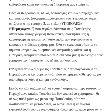
καθορίζεται κατά την απόλυτη διακριτική μας ευχέρεια.
Όλες οι πληροφορίες, υλικό, λειτουργίες και άλλο περιεχόμενο
και εφαρμογές (συμπεριλαμβανομένων των Υποβολών, όπως
ορίζονται στην ενότητα 3, με τίτλο «ΥΠΟΒΟΛΕΣ»)
(“
Περιεχόμενο
”) που περιλαμβάνονται στις Τοποθεσίες
αποτελούν κατοχυρωμένη πνευματική ιδιοκτησία μας ή
κατοχυρωμένη πνευματική ιδιοκτησία των χορηγούντων ή
κατόχων της άδειας χρήσης μας. Όλα τα εμπορικά σήματα, τα
σήματα υπηρεσιών, οι εμπορικές ονομασίες, καθώς και η
εμπορική ενδυμασία αποτελούν ιδιοκτησία μας ή ιδιοκτησία των
χορηγούντων ή κατόχων της άδειας χρήσης μας.
Ενδέχεται να αλλάξουμε τις Τοποθεσίες ή να διαγράψουμε το
Περιεχόμενο ή λειτουργίες ανά πάσα στιγμή, με κάθε τρόπο, για
οποιοδήποτε λόγο ή και για κανένα λόγο.
Εκτός και εάν υπάρχει ειδική γραπτή συμφωνία περί τούτου, το
Περιεχόμενο καμίας Τοποθεσίας δεν μπορεί να χρησιμοποιηθεί
άλλως παρά μόνο ως μέρος της Τοποθεσίας, ούτε να
αναπαράγεται, να μεταδίδεται, να διανέμεται ή να γίνεται
εκμετάλλευσή του με οποιοδήποτε άλλο τρόπο, παρά μόνο στην