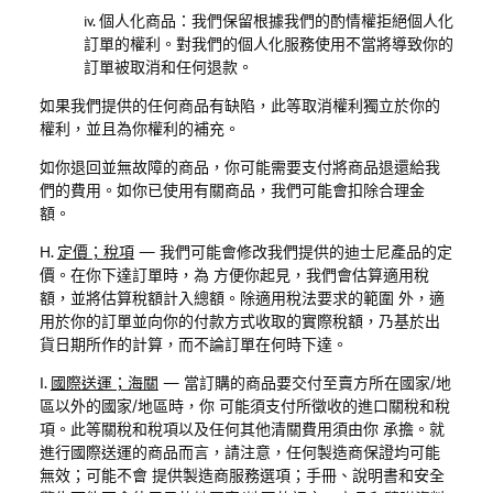
iv. 個人化商品
：我們保留根據我們的酌情權拒絕個人化
訂單的權利。對我們的個人化服務使用不當將導致你的
訂單被取消和任何退款。
如果我們提供的任何商品有缺陷，此等取消權利獨立於你的
權利，並且為你權利的補充。
如你退回並無故障的商品，你可能需要支付將商品退還給我
們的費用。如你已使用有關商品，我們可能會扣除合理金
額。
H.
定價；稅項
—
我們可能會修改我們提供的迪士尼產品的定
價。在你下達訂單時，為 方便你起見，我們會估算適用稅
額，並將估算稅額計入總額。除適用稅法要求的範圍 外，適
用於你的訂單並向你的付款方式收取的實際稅額，乃基於出
貨日期所作的計算，而不論訂單在何時下達。
I.
國際送運；海關
—
當訂購的商品要交付至賣方所在國家
/
地
區以外的國家
/
地區時，你 可能須支付所徵收的進口關稅和稅
項。此等關稅和稅項以及任何其他清關費用須由你 承擔。就
進行國際送運的商品而言，請注意，任何製造商保證均可能
無效；可能不會 提供製造商服務選項；手冊、說明書和安全