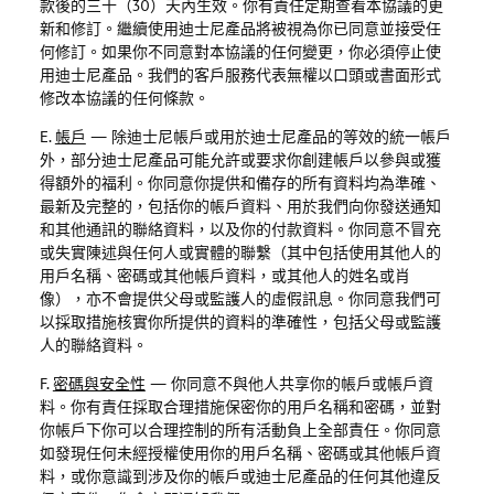
款後的三十（
30
）天內生效。你有責任定期查看本協議的更
新和修訂。繼續使用迪士尼產品將被視為你已同意並接受任
何修訂。如果你不同意對本協議的任何變更，你必須停止使
用迪士尼產品。我們的客戶服務代表無權以口頭或書面形式
修改本協議的任何條款。
E.
帳戶
—
除迪士尼帳戶或用於迪士尼產品的等效的統一帳戶
外，部分迪士尼產品可能允許或要求你創建帳戶以參與或獲
得額外的福利。你同意你提供和備存的所有資料均為準確、
最新及完整的，包括你的帳戶資料、用於我們向你發送通知
和其他通訊的聯絡資料，以及你的付款資料。你同意不冒充
或失實陳述與任何人或實體的聯繫（其中包括使用其他人的
用戶名稱、密碼或其他帳戶資料，或其他人的姓名或肖
像），亦不會提供父母或監護人的虛假訊息。你同意我們可
以採取措施核實你所提供的資料的準確性，包括父母或監護
人的聯絡資料。
F.
密碼與安全性
—
你同意不與他人共享你的帳戶或帳戶資
料。你有責任採取合理措施保密你的用戶名稱和密碼，並對
你帳戶下你可以合理控制的所有活動負上全部責任。你同意
如發現任何未經授權使用你的用戶名稱、密碼或其他帳戶資
料，或你意識到涉及你的帳戶或迪士尼產品的任何其他違反