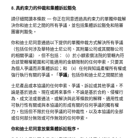
8. 具約束力的仲裁和集體訴訟豁免
請仔細閱讀本條款
—
你正在同意透過具約束力的單獨仲裁解
決你和迪士尼之間的所有爭議，並包括集體訴訟豁免和陪審
團審判豁免。
你和迪士尼同意通過以下提供的單獨仲裁方式解決所有爭議
（包括任何涉及華特迪士尼公司、其附屬公司或其關聯公司
的相關爭議），但不包括：（
i
）於小額索償法院的管轄內符
合該管轄權範圍和可能適用的金額限制的任何申索，只要其
為個人爭議而非集體訴訟；和 （ii）
任何與知識產權所有權或
強行執行有關的爭議。「
爭議
」包括你和迪士尼之間關於迪
士尼產品或本協議的任何申索、爭議、訴訟或其他爭議，不
論是基於過去、現在或將來事
件，不論是基於合約、侵權行
為、成文法或普通法，或解決與此等條款的解釋、適用性或
可執行性有關或與本協議的形成有關的任何爭議的獨有權
力，包括但不限於任何爭議的可仲裁性，以及本協議的全部
或任何部分無效或可作無效的任何申索。
你和迪士尼同意放棄集體訴訟程序。