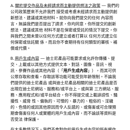
A.
關於提交作品及未經請求而主動提供想法之政策
—
我們的
公司政策歷來不允許我們 接受或考慮未經請求而主動提供創
新想法、建議或其他材料。就你向我們提交的任何 內容而
言，無論我們是否提出了請求，你均同意，你所提交的創新
想法、建議或其他 材料不是在保密或受託的情況下提交，你
與我們之間未曾以任何方式建立或者打算以 任何方式建立任
何保密或信託關 係，而且你不會期待有任何類型的審核、補
償或代價。
B.
用戶生成內容
—
迪士尼產品可能要求或允許你傳播、提
交、上載或以其他方式提供文本、對話、圖像、音訊、視
訊、參賽作品或其他內容（「
用戶生成內容
」），而其可供
公眾存取和查看。存取該等功能可能受到年齡限制。不論我
們提供的迪士尼產品
或與迪士尼產品相關的迪士尼產品是否
出現在迪士尼網站、服務和
/
或平台上，或與第 三方網站、服
務、應用程式和
/
或平台結合，你不得提交或上載誹謗性、騷
擾性、威脅 性、偏執的、可憎的、暴力的、粗俗的、淫穢
的、色情的或因其他原因而令人反感的、或傷害或可合理預
期會傷害任何人或實體的用戶生成內容，而不論該等資料是
否受法 律保護。
在大多數情況下，我們不會對你的用戶生成內容的所有權作