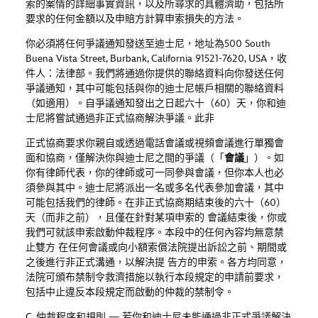
索的案情的詳細事實資訊，以及所尋求的具體濟助，包括所
要求的任何金額以及申賠方計算申索損失的方法。
你必須將任何爭議通知發送至迪士尼，地址為
500 South
Buena Vista Street, Burbank, California 91521-7620, USA
，收
件人：法律部。我們將通過你提供的聯絡資料向你發送任何
爭議通知，其中可能包括與你的迪士尼帳戶相關的聯絡資料
（如適用）。自爭議通知發出之日起六十（
60
）天，你和迪
士尼將嘗試通過非正式協商解決爭議。此非
正式協商要求你親自或透過電話會議或視頻會議進行單獨會
面和協商，僅解決你與迪士尼之間的爭議（「
會議
」）。如
你有律師代表，你的律師或可一同參與會議，但你本人也必
須參與其中。迪士尼將派出一名或多名代表參加會議，其中
可能包括我們的
律師。在非正式協商期結束後的六十（
60
）
天（而非之前），且僅在針對某項申索的 會議結束後，你或
我們可就該申索啟動仲裁程序。本段中的任何內容均無意禁
止雙方 在任何會議或向小額索償法院提出訴訟之前、期間或
之後進行非正式溝通，以解決提 告方的申索。各方均同意，
法院可頒布禁制令救濟措施以執行本段規定的申請前要求，
包括中止違反本段規定而啟動的仲裁的禁制令。
C.
仲裁程序和規則
—
若你和迪士尼未能通過非正式爭議解決