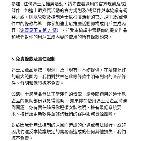
參加
任何迪士尼推廣活動，請先查看適用的官方規則及
/
或
條件。如迪士尼推廣活動的官方規則及
/
或條件與本協議有衝
突之處，則以管轄及控制迪士尼推廣活動的官方規則及
/
或條
件中的條款為準。你參加迪士尼推廣活動即構成用戶生成內
容（
定義見下文第 7 條
），並受本協議中管轄你的提交作品
和我們對你的用戶生成內容的使用的所有條款約束。
6. 免責條款及責任限制
迪士尼產品是按「現況」及「現有」基礎提供。在法律允許
的最大範圍內，我們對於未在此等條款中明確列出的全部條
件、聲明和保證概不負責。
如遇迪士尼產品無法正常運作的情況，請參閱適用的迪士尼
產品的幫助部份以獲得協助。 如果你在使用迪士尼產品時遇
到問題，你有責任確保你遵循安裝說明、擁有最低系統要
求、按建議更新軟件並諮詢我們的客戶服務資源團隊。
對於因我們無法控制的原因而造成的延遲或無法履行，或非
因我們違反本協議規定的義務而造成的任何其他損失，我們
概不負責。