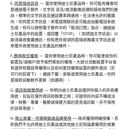
E.
同意接收訊息
—
當你使用迪士尼產品時，你可能有機會同
意通過電子郵件、文字訊
息及
/
或流動推送通知接收我們的通
訊。標準的文字訊息及通話費率將適用。在法律允許的範圍
內，你同意文字訊息、來電或預錄訊息可能由自動電話系統
生成。你可以按照電子郵件中的「取消訂閱」指示、通過迪
士尼產品中的設置、或回覆「
STOP
」
（ 如透過文字訊息）以
取消接收推廣通訊。你知悉你毋須同意接收推廣文字訊息或
來電作為使用迪士尼產品的條件。
F.
應用程式權限
—
當你使用迪士尼產品時，你可能會就你的
裝置及
/
或帳戶授予我們某些的權限。大部分流動裝置平台皆
有提供有關該等權限以及如何更改權限設置的額外資訊（於
可行的前提下）。通過下載、安裝或使用迪士尼產品，你同
意接收自動軟件更新（如適用）。
G.
資訊和娛樂用途
—
你明白迪士尼產品僅供你個人的非商業
用途，且旨在僅作資訊和娛樂之用；可提供的內容不構成法
律、財務、專業、醫療或保健方面的意見或診斷，亦不得用
於該等用途。
H.
禁止商業、市場營銷或品牌使用
—
除非獲得明確授權，否
則我們不允許將迪士尼產品或其他迪士尼知識產權用於商業