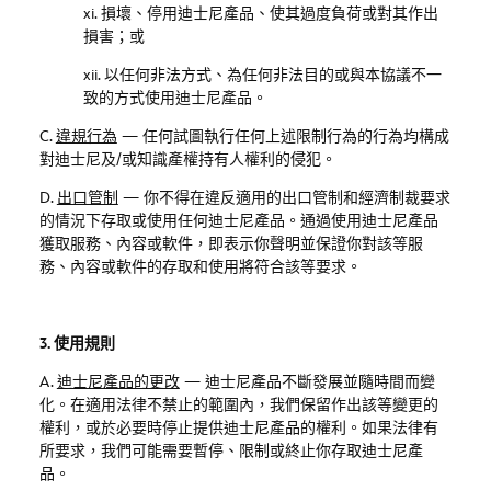
xi. 損壞、停用迪士尼產品、使其過度負荷或對其作出
損害；或
xii. 以任何非法方式、為任何非法目的或與本協議不一
致的方式使用迪士尼產品。
C.
違規行為
—
任何試圖執行任何上述限制行為的行為均構成
對迪士尼及
/
或知識產權持有人權利的侵犯。
D.
出口管制
—
你不得在違反適用的出口管制和經濟制裁要求
的情況下存取或使用任何迪士尼產品。通過使用迪士尼產品
獲取服務、內容或軟件，即表示你聲明並保證你對該等服
務、內容或軟件的存取和使用將符合該等要求。
3. 使用規則
A.
迪士尼產品的更改
—
迪士尼產品不斷發展並隨時間而變
化。在適用法律不禁止的範圍內，我們保留作出該等變更的
權利，或於必要時停止提供迪士尼產品的權利。如果法律有
所要求，我們可能需要暫停、限制或終止你存取迪士尼產
品。