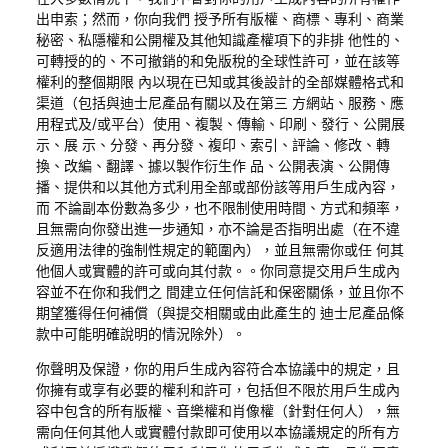
出申索；然而，你向我們 授予所有版權、商標、專利、商業
秘密、私隱權和公開權及其他知識產權項下的非排 他性的、
可轉授的的、不可撤銷的和免版稅的全球性許可，並在該等
權利的整個期限 內以現在已知或其後設計的全部媒體格式和
渠道（包括與迪士尼產品有關以及在第三 方網站、服務、應
用程式及
/
或平台）使用、複製、傳輸、印刷、發行、公開展
示、展 示、分發、再分發、複印、索引、評論、修改、轉
換、改編、翻譯、據以製作衍生作 品、公開表演、公開傳
播、提供和以其他方式利用全部或部份該等用戶生成內容，
而 不論副本份數為多少，也不限制使用時間、方式和頻率，
且無需向你發出進一步通知，亦不論是否指明出處（在不違
反適用法律的強制性規定的範圍內），並且無需你或任 何其
他個人或實體的許可或向其付款。。你同意提交用戶生成內
容並不在你和我們之 間建立任何信託和保密關係，並且你不
期望獲得任何補償（與提交相關或由此產生的 迪士尼產品條
款中可能明確說明的情況除外）。
你聲明及保證，你的用戶生成內容符合本協議中的規定，且
你擁有或享有必要的權利和許可，包括但不限於用戶生成內
容中包含的所有版權、音樂權和肖像權（針對任何人），無
需向任何其他人或實體付款即可使用以本協議規定的所有方