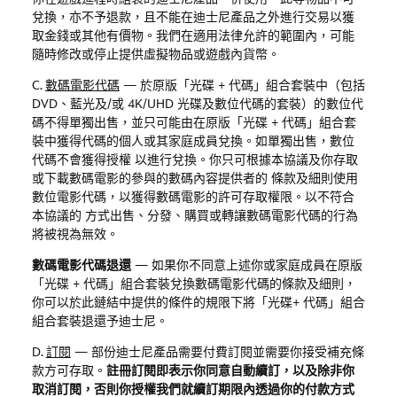
兌換，亦不予退款，且不能在迪士尼產品之外進行交易以獲
取金錢或其他有價物。我們在適用法律允許的範圍內，可能
隨時修改或停止提供虛擬物品或遊戲內貨幣。
C.
數碼電影代碼
—
於原版「光碟
+
代碼」組合套裝中（包括
DVD
、藍光及
/
或
4K/UHD
光碟及數位代碼的套裝）的數位代
碼不得單獨出售，並只可能由在原版「光碟
+
代碼」組合套
裝中獲得代碼的個人或其家庭成員兌換。如單獨出售，數位
代碼不會獲得授權 以進行兌換。你只可根據本協議及你存取
或下載數碼電影的參與的數碼內容提供者的 條款及細則使用
數位電影代碼，以獲得數碼電影的許可存取權限。以不符合
本協議的 方式出售、分發、購買或轉讓數碼電影代碼的行為
將被視為無效。
數碼電影代碼退還
—
如果你不同意上述你或家庭成員在原版
「光碟
+
代碼」組合套裝兌換數碼電影代碼的條款及細則，
你可以於此鏈結中提供的條件的規限下將「光碟
+
代碼」組合
組合套裝退還予迪士尼。
D.
訂閱
—
部份迪士尼產品需要付費訂閱並需要你接受補充條
款方可存取。
註冊訂閱即表示你同意自動續訂，以及除非你
取消訂閱，否則你授權我們就續訂期限內透過你的付款方式