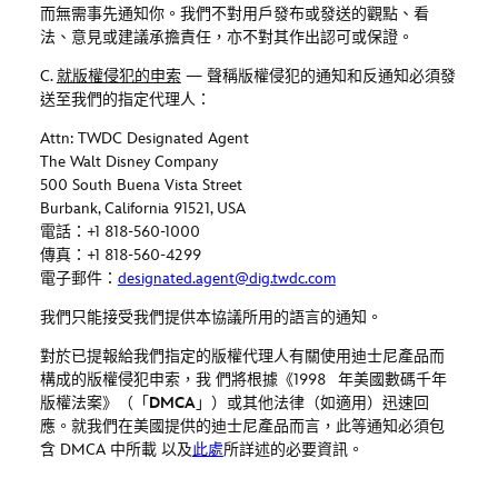
而無需事先通知你。我們不對用戶發布或發送的觀點、看
法、意見或建議承擔責任，亦不對其作出認可或保證。
C.
就版權侵犯的申索
—
聲稱版權侵犯的通知和反通知必須發
送至我們的指定代理人：
Attn: TWDC Designated Agent
The Walt Disney Company
500 South Buena Vista Street
Burbank, California 91521, USA
電話：
+1 818-560-1000
傳真：
+1 818-560-4299
電子郵件：
designated.agent@dig.twdc.com
我們只能接受我們提供本協議所用的語言的通知。
對於已提報給我們指定的版權代理人有關使用迪士尼產品而
構成的版權侵犯申索，我 們將根據《
1998
年美國數碼千年
版權法案》（「
DMCA
」）或其他法律（如適用）迅速回
應。就我們在美國提供的迪士尼產品而言，
此等通知必須包
含 DMCA 中所載 以及
此處
所詳述的必要資訊
。