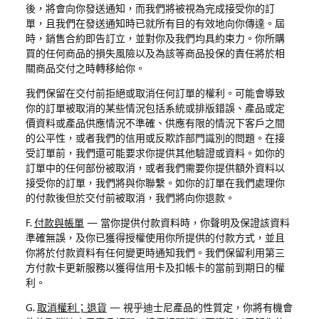
後，將會向你發送通知，而我們將被視為完成接受你的訂
單，且我們在發送通知時已就所有目的有效地向你傳達。屆
時，銷售合約即告訂立，並對你及我們均具約束力。你所購
買的任何商品的損失風險以及為該等商品投保的責任將於相
關商品交付之時轉移給你。
我們保留在交付前拒絕或取消任何訂單的權利。可能會導致
你的訂單被取消的某些情
況包括系統或排版錯誤、產品或定
價資料或產品供應情況不準確、供應有限的情況下客戶之間
的公平性，或者我們的信用或反欺詐部門識別的問題。在接
受訂單前，我們還可能要求你提供其他驗證或資料。如你的
訂單中的任何部份被取消，或者我們需要你提供額外資料以
接受你的訂單，我們將與你聯繫。如你的訂單在我們處理你
的付款後但於交付前被取消，我們將向你退款。
F.
付款與帳單
—
當你提供付款資料時，你聲明及保證該資料
準確無誤，及你已獲得授權使用你所提供的付款方式，並且
你將於付款資料有任何變更時通知我們。我們保留利用第三
方付款卡更新服務以獲得信用卡及扣帳卡的當前到期日的權
利。
G.
取消權利；退貨
—
視乎迪士尼產品的性質定，你將有機會