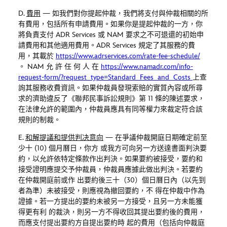
D.
費用
—
如我們對你提起仲裁，我們將支付與仲裁相關的所
有費用，包括所有申請費用。如果你是提起仲裁的一方，你
將負責支付
ADR Services
或
NAM
要求之不可退還的初始申
請費用和其他適用費用。
ADR Services
規定了其服務的費
用，其載於
https:
//w
ww
.adrservices.com/rate-fee-schedule/
。
NAM
允 許 任 何 人 在
https:
//w
ww
.namadr.com/info-
request-
form/?request_type=Standard_Fees_and_Costs
上查
詢其服務收費資訊。如果仲裁員發現索賠的實質內容或所尋
求的濟助違反了《聯邦民事訴訟規則》第
11
條的陳述要求，
在法律允許的範圍內，仲裁員應具有同等權力來裁定符合該
規則的制裁。
E.
和解提議和提供判决意向
—
在爭議仲裁開庭日期確定前至
少十
(10)
個月曆日，你方 或我方可向另一方送達書面判決要
約，以允許依特定條款作出判決。如果要約被接受，要約和
接受證明應提交予仲裁員，仲裁員應據此做出判決。若要約
在仲裁開庭前或作 出要約後三十（
30
）個日曆日內（以先到
者為準）未被接受，則應視為撤回要約，不 得在仲裁中作為
證據。若一方提出的要約未被另一方接受，且另一方未能獲
得更有利 的裁決，則另一方不得收回其提出要約後的費用，
而應支付提出要約方自提出要約時 起的費用（包括向仲裁庭