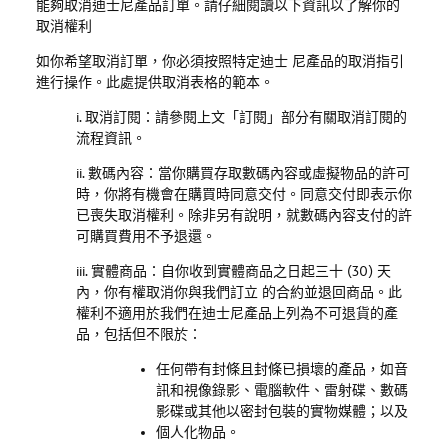
能夠取消迪士尼產品訂單。請仔細閱讀以下資訊以了解你的
取消權利
如你希望取消訂單，你必須按照特定迪士 尼產品的取消指引
進行操作。此處提供取消表格的範本。
i. 取消訂閱
：請參閱上文「訂閱」部分有關取消訂閱的
流程資訊。
ii. 數碼內容
：當你購買存取數碼內容或虛擬物品的許可
時，你將有機會在購買時同意交付。同意交付即表示你
已喪失取消權利。除非另有說明，就數碼內容支付的許
可購買費用不予退還。
iii. 實體商品
：自你收到實體商品之日起三十
(30)
天
內，你有權取消你與我們訂立 的合約並退回商品。此
權利不適用於我們在迪士尼產品上列為不可退貨的產
品，包括但不限於：
任何帶有封條且封條已損壞的產品，如音
訊和視像錄影、電腦軟件、雷射碟、數碼
影碟或其他以密封包裝的實物媒體；以及
個人化物品。