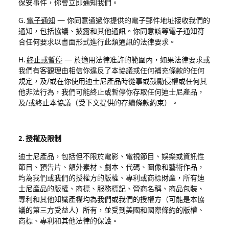
保安事件，你會立即通知我們。
G.
電子通知
—
你同意通過你提供的電子郵件地址接收我們的
通知，包括協議、披露和其他通訊。你同意該等電子通知符
合任何要求以書面形式進行此類通訊的法律要求。
H.
終止或暫停
—
於適用法律准許的範圍內，如果法律要求或
我們有客觀理由相信你違反了本協議或任何補充條款的任何
規定，及
/
或在你使用迪士尼產品時從事或鼓勵侵權或任何其
他非法行為，我們可能終止或暫停你存取任何迪士尼產品，
及
/
或終止本協議
（受下文提供的存續條款約束）。
2. 授權及限制
迪士尼產品，包括但不限於電影、電視節目、娛樂或資訊性
節目、預告片、額外素材、劇本、代碼、圖像和藝術作品，
均為我們或我們的授權方的版權、專利或商標財產，所有迪
士尼產品的版權、商標、服務標記、營商名稱、商品包裝、
專利和其他知識產權均為我們或我們的授權方（可能是本協
議的第三方受益人）所有，並受到美國和國際條約的版權、
商標、專利和其他法律的保護。