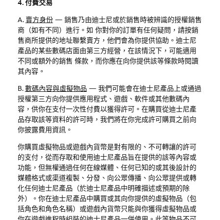
4. 付費交易
A.
賣方身份
—
銷售乃由迪士尼或於銷售時被辨識的授權銷售
商（如有不同）進行。如 你對你的訂單有任何疑問，請按銷
售商所提供的地址聯繫賣方，他們會為你提供協助。迪士尼
產品的某些數碼店面由第三方經營，在該情況下，可能適用
不同或額外的銷售 條款，而你應在向你提供該等條款時閱讀
其內容。
B.
數碼內容與虛擬物品
—
我們可能會在迪士尼產品上或通過
授權第三方向你提供應用程式、遊戲、軟件或其他數碼內
容，供你在支付一次性付費以獲得許可。在購買從迪士尼產
品存取該等資料的許可時，我們將在你完成許可購買之前向
你披露費用資訊。
你購買虛擬物品或遊戲內貨幣是對有限的、不可轉讓的許可
的支付，從而存取和使用
迪士尼產品旨在提供的該等內容或
功能，但無權通過任何在線媒體、任何已知的或其後設計的
媒體格式或渠道複製、分發、向公眾傳播、向公眾提供或轉
化任何迪士尼產品（於迪士尼產品中明確描述或預期的除
外）。你在迪士尼產品中購買或其向你提供的虛擬物品（包
括角色和角色名稱）或遊戲內貨幣只能與你獲得虛擬物品或
你在遊戲進程時組裝的迪士尼產品一併使用。此等物品不可