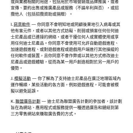
或與業務相關的用途，包括用於市場營銷或品牌推廣，或者
宣傳、要約出售或推廣產品或服務（不論牟利與否），或招
攬他人（包括招攬資助或捐贈）。
I.
惡意軟件
—
你同意不會明知地或罔顧後果地引入病毒或其
他有害元件，或者以其他方式妨礙、削弱或損害任何任何迪
士尼產品或已連接的網絡，或者干擾任何人或實體使用或享
用任何迪士尼產品。你同意不會使用可允許自動遊戲進程、
加速遊戲進程、或對遊戲進程或遊戲用戶端進行其他操縱的
任何軟件或裝置，且你同意不會作弊或以其他方式修改迪士
尼產品或遊戲體驗，從而為某一用戶創造相對於另一用戶的
優勢。
J.
模擬活動
—
你了解為了支持迪士尼產品在廣泛地理區域內
運作暢順，某些活動的各方面，例如遊戲進程，可能會被模
擬以避免延誤。
K.
聯盟廣告計劃
—
迪士尼為聯盟廣告計劃的參加者，該計劃
旨在為網站、應用程式或服務提供一種透過廣告和鏈結到第
三方零售網站來賺取廣告費的方式。