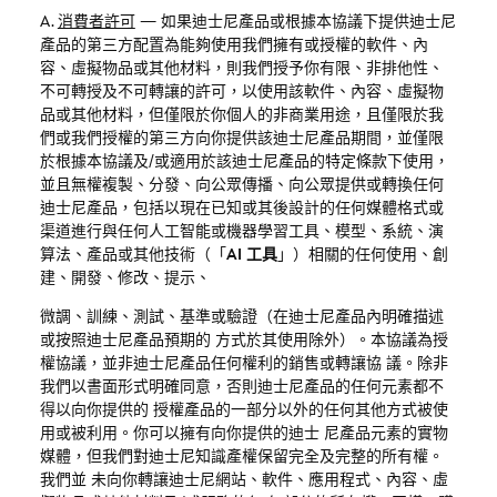
A.
消費者許可
—
如果迪士尼產品或根據本協議下提供迪士尼
產品的第三方配置為能夠使用我們擁有或授權的軟件、內
容、虛擬物品或其他材料，則我們授予你有限、非排他性、
不可轉授及不可轉讓的許可，以使用該軟件、內容、虛擬物
品或其他材料，但僅限於你個人的非商業用途，且僅限於我
們或我們授權的第三方向你提供該迪士尼產品期間，並僅限
於根據本協議及
/
或適用於該迪士尼產品的特定條款下使用，
並且無權複製、分發、向公眾傳播、向公眾提供或轉換任何
迪士尼產品，包括以現在已知或其後設計的任何媒體格式或
渠道進行與任何人工智能或機器學習工具、模型、系統、演
算法、產品或其他技術（「
AI
工具
」）相關的任何使用、創
建、開發、修改、提示、
微調、訓練、測試、基準或驗證（在迪士尼產品內明確描述
或按照迪士尼產品預期的
方式於其使用除外）。本協議為授
權協議，並非迪士尼產品任何權利的銷售或轉讓協 議。除非
我們以書面形式明確同意，否則迪士尼產品的任何元素都不
得以向你提供的 授權產品的一部分以外的任何其他方式被使
用或被利用。你可以擁有向你提供的迪士 尼產品元素的實物
媒體，但我們對迪士尼知識產權保留完全及完整的所有權。
我們並 未向你轉讓迪士尼網站、軟件、應用程式、內容、虛