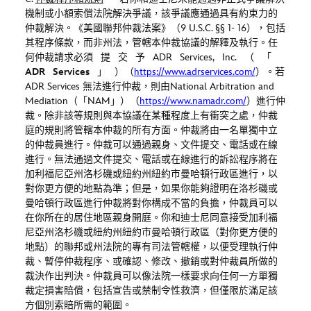
機制或小額索償法院解決爭議，該爭議應通過具有約束力的
仲裁解決。《美國聯邦仲裁法案》（
9 U.S.C. §§ 1- 16
），包括
其程序條款，而非州法，管轄本仲裁協議的解釋及執行。任
何仲裁請求必須 提 交 予
ADR Services, Inc.
（ 「
ADR Services
」 ）
（
https://www.adrservices.com/
）。若
ADR Services
無法進行仲裁，則由
National Arbitration and
Mediation
（「
NAM
」）（
https
://w
ww
.n
a
madr.com/
）進行仲
裁。除
非該等規則與本協議在某種程度上有衝突之處，仲裁
庭的規則將管轄本仲裁的所有方面。仲裁將由一名單獨中立
的仲裁員進行。仲裁可以通過親身、文件提交、電話或在線
進行。無法通過文件提交、電話或在線進行的訴訟程序將在
加利福尼亞州洛杉磯或紐約州紐約市曼哈頓行政區進行，以
對你更方便的地點為準；但是，如果你能夠證明在洛杉磯或
曼哈頓行政區進行仲裁將對你構成不當的負擔，仲裁員可以
在你所在的居住地區親身開庭。你和迪士尼同意接受加利福
尼亞州洛杉磯或紐約州紐約市曼哈頓行政區（對你更方便的
地點）的聯邦或州法院的專有司法管轄權，以便受理執行仲
裁、暫停仲裁程序、或確認、修改、撤銷或對仲裁員所做的
裁決作出判決。仲裁員可以像法院一樣要求向任何一方單獨
裁定損害賠償，包括宣告或禁制令性救濟，但僅限於滿足該
方個別索賠所需的範圍。