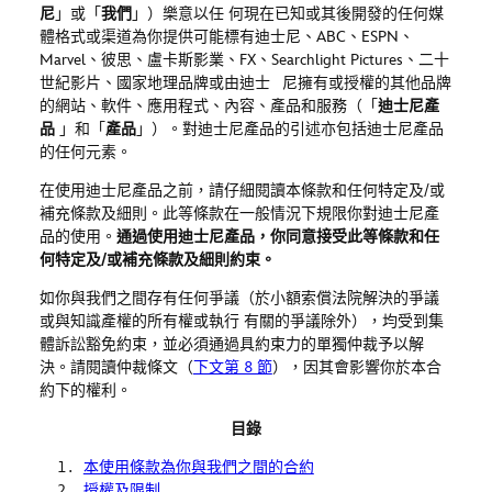
尼
」或「
我們
」）樂意以任 何現在已知或其後開發的任何媒
體格式或渠道為你提供可能標有迪士尼、
ABC
、
ESPN
、
Marvel
、彼思、盧卡斯影業、
FX
、
Searchlight Pictures
、二十
世紀影片、國家地理品牌或由迪士 尼擁有或授權的其他品牌
的網站、軟件、應用程式、內容、產品和服務（「
迪士尼產
品
」和「
產品
」）。對迪士尼產品的引述亦包括迪士尼產品
的任何元素。
在使用迪士尼產品之前，請仔細閱讀本條款和任何特定及
/
或
補充條款及細則。此等條款在一般情況下規限你對迪士尼產
品的使用。
通過使用迪士尼產品，你同意接受此等條款和任
何特定及
/
或補充條款及細則約束。
如你與我們之間存有任何爭議（於小額索償法院解決的爭議
或與知識產權的所有權或執行 有關的爭議除外），均受到集
體訴訟豁免約束，並必須通過具約束力的單獨仲裁予以解
決。請閱讀仲裁條文（
下文第 8 節
），因其會影響你於本合
約下的權利。
目錄
本使用條款為你與我們之間的合約
授權及限制