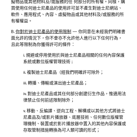
擬物品或其他材料及
/
或服務的任 何部分的所有權。同樣，購
買使用任何迪士尼產品的使用許可並不產生對迪士尼網站、
軟件、應用程式、內容、虛擬物品或其他材料及
/
或服務的所
有權權益。
B.
你對於迪士尼產品的使用限制
—
你同意在未經我們明確書
面允許的情況下，你不會亦不允許他人進行以下任何行為，
且此等限制為你獲得許可的條件：
i. 規避或停用使用於與迪士尼產品相關的任何內容保護
系統或數位版權管理技術 ;
ii.
複製迪士尼產品（經我們明確許可除外；
iii. 轉播、傳輸或演出迪士尼產品；
iv. 對迪士尼產品或其任何部分創建衍生作品，惟適用法
律禁止任何前述限制除外；
v. 移動、反編譯、逆向工程、解構或以其他方式將迪士
尼產品及
/
或影片播放器、底層技術、任何數位版權管
理機制、裝置或於影片播放器中置入的其他內容保護或
存取管制措施轉換為可人類可讀的形式；