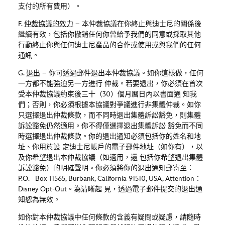
支付的所有費用）。
F.
仲裁協議的效力
–
本仲裁協議在你終止與迪士尼的關係後
繼續有效，包括你撤銷任何你曾給予我們的同意或採取其他
行動終止你與任何迪士尼產品的合作或使用或與我們的任何
通訊。
G.
退出
–
你可透過郵件退出本仲裁協議。如你這樣做，任何
一方都不能強迫另一方進行 仲裁。若要退出，你必須在首次
受本仲裁協議約束後三十（
30
）個月曆日內以書面通 知我
們；否則，你必須根據本協議對爭議進行非集體仲裁。如你
只選擇退出仲裁條款，而不同時退出集體訴訟豁免，則集體
訴訟豁免仍然適用。你不得僅選擇退出集體訴訟 豁免而不同
時選擇退出仲裁條款。你的退出通知必須包括你的姓名和地
址、你用於設 定迪士尼帳戶的電子郵件地址（如你有），以
及你希望退出本仲裁協議（如適用，還 包括你希望退出集體
訴訟豁免）的明確聲明。你必須將你的退出通知郵寄至：
P.O. Box 11565, Burbank, California 91510, USA, Attention
：
Disney Opt-Out
。為清晰起 見，透過電子郵件提交的退出通
知恕為無效。
如你對本仲裁協議中任何條款的含義有疑問或疑慮，請隨時