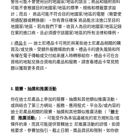
警告可能不會使用目的地國家
/
地區的語言；商品和隨附資料
可能不會根據目的地國家
/
地區的標準、規格和標籤要求設
計；而且， 商品可能不符合目的地國家
/
地區的電壓（需要使
用適配器或轉換器）。你有責任確保
商品能合法進口至目的
地國家
/
地區。若向我們下單，收貨人為目的地國家
/
地區記錄
在案的進口商，且必須遵守該國家
/
地區的所有法律和條例。
J.
禮品卡
—
迪士尼禮品卡可用於與某些迪士尼產品相關的購
買及
/
或兌換，受額外服務條款約束。禮品卡的遺失風險和所
有權在電子傳輸或交付給承運人時轉移給你。禮品卡可在合
資格的地點兌換合資格的產品和服務。請查看
禮品卡常見問
題
以獲取更多資訊。
5. 競賽、抽獎和推廣活動
你在迪士尼產品上參加的競賽、抽獎和其他類似推廣活動，
或與結合了第三方網站、服務、應用程式、平台及
/
或內容的
迪士尼產品相關的競賽、抽獎和其他類似推廣活動（「
迪士
尼 推廣活動
」），可能受作為本協議補充的官方規則及
/
或
條件約束，而其可能提供管轄迪士 尼推廣活動的詳情，如資
格要求、參賽加指引、截止日期、獎品資訊和限制。如你欲