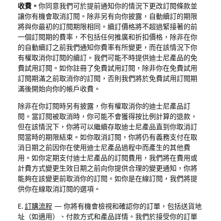
收費。
你同意我們可於提前通知你的情況下更改訂閱條款並
讓你有機會取消訂閱。除非另有向你披露，自動續訂的期限
將與你最初的訂閱期限相同。續訂價格將
不超過緊接著的前
一個訂閱期的費率，不包括任何推廣和折扣價格，除非在你
的自動續訂之前我們通知你費率有所變更，而在該情況下你
有權取消你訂閱的續訂。我們可能不時提供迪士尼產品的免
費試用訂閱。如你註冊了免費試用訂閱，除非你在免費試用
訂閱期滿之前取消你的訂閱，否則我們將於免費試用訂閱期
滿後開始向你的帳戶收費。
除非在你訂閱時另有披露，你有權取消你的迪士尼產品訂
閱。當訂閱被取消時，你可能不會獲得按比例計算的退款，
但在該情況下，你將可以繼續存取迪士尼產品直到你取消訂
閱當時的期限結束。如你取消訂閱，你將仍有義務支付在取
消日期之前因你在使用迪士尼產品過程中而產生的其他費
用。如你定期支付迪士尼產品的訂閱費用，我們將在費用或
計費方式變更生效日期之前向你提供合理的變更通知，你將
能夠在該變更前取消你的訂閱。如你是在線訂閱，我們將提
供你在線取消訂閱的選項。
E.
訂購流程
—
你將有機會檢視和確認你的訂單，包括送貨地
址（如適用）、付款方式和產品詳情。我們於接受你的訂單