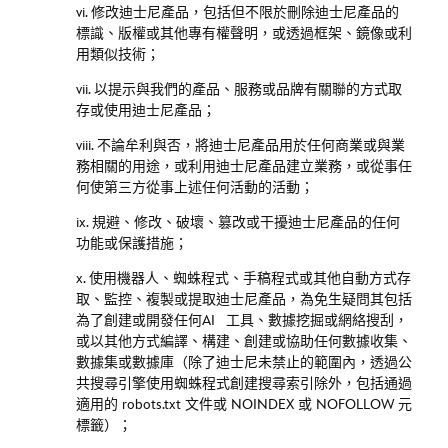
vi. 修改迪士尼產品，包括但不限於刪除迪士尼產品的
標識、版權或其他專有權聲
明，或透過框架、鏡像或利
用類似技術；
vii. 以提示與我們的產品、服務或品牌有關聯的方式取
存或使用迪士尼產品；
viii. 不論牟利與否，將迪士尼產品用於任何商業或與業
務相關的用途，或利用迪士尼產品建立業務，或從事任
何使第三方從事上述任何活動的活動；
ix. 規避、修改、破壞、篡改或干擾迪士尼產品的任何
功能或保護措施；
x. 使用機器人、蜘蛛程式、手稿程式或其他自動方式存
取、監控、複製或提取迪士尼產品，為免生疑問其包括
為了創建或開發任何
AI
工具、數據挖掘或網絡搜刮，
或以其他方式編譯、構建、創建或協助任何數據收集、
數據集或數據庫
（除了迪士尼未禁止的範圍內，透過公
共搜尋引擎使用蜘蛛程式創建搜尋索引除外，包括通過
適用的
robots.txt
文件或
NOINDEX
或
NOFOLLOW
元
標籤）；