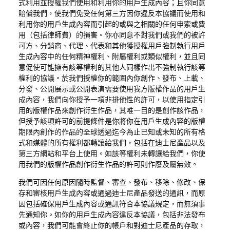
式利用並授權我們使用和利用你的用戶生成內容；且你同意
賠償我們，使我們免受任何第三方因你違反本協議而使用和
利用你的用戶生成內容而引起的或與之相關的任何申索或費
用（包括律師費）的損害。你亦同意不對我們或我們的被許
可方、分銷商、代理、代表和其他獲授權用戶強制執行用戶
生成內容中的任何精神權利、附屬權利或類似權利，並且同
意促使可能擁有該等權利的其他人同樣作出不強制執行該等
權利的協議。
於我們授權你的範圍內你創作、發布、上載、
分發、公開展示或公開表演需要使用我方版權作品的用戶生
成內容，我們向你授予一項非排他性的許可，以使用指定引
用的版權作品來創作衍生作品，其唯一目的是創作該作品，
但授予該項許可的前提條件是你將你在用戶生成內容的版權
期限內創作的作品的全球透過迄今為止已知或未知的所有格
式和媒體的所有權利都轉讓給我們，包括在迪士尼產品以及
第三方網站和平台上使用。如該等權利未轉讓給我們，你使
用我們的版權作品創作衍生作品的許可則作廢及屬無效。
我們可因任何原因隨時監督、審查、發布、移除、修改、保
存和審核用戶生成內容或通過迪士尼產品發送的通訊，而原
因包括確保用戶生成內容或通訊符合本協議規定，而無須事
先通知你。如你的用戶生成內容違反本協議，包括非法發布
或內容，我們可能會終止你的帳戶和對迪士尼產品的存取，