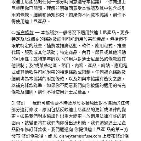
取迪士尼產品的任何一部分時同意遵守本協議），你向迪士
尼聲明你已閱讀、理解並明確同意受本協議及其中包含或引
用的條款、細則和通知約束。如果你不同意本協議，則你不
得使用迪士尼產品。
C.
補充條款
—
本協議於一般情況下適用於迪士尼產品。更多
特定及
/
或補充的條款及細則可能適用於某些產品，包括但不
限於特定的競賽、抽獎或推廣活動、軟件、應用程式、推廣
代碼、服務或其他活動；特定商品、內容、節目或其他活動
的可用性；就特定年齡以下的用戶對迪士尼產品的條款或其
他限制；及
/
或某些地區、節目、內容、產品、網站、應用程
式或其他軟件可能附帶的特定條款或限制。任何補充條款及
細則均為本協議的附加條款，以及如與本協議有衝突之處，
以補充條款為準。如果你不同意我們向你披露的適用的補充
條款及細則，則你不得使用迪士尼產品。
D.
修訂
—
我們可能需要不時及基於多種原因對本協議的任何
部分進行修改，原因包括反映迪士尼產品的更新或法律的變
更。如果我們對本協議作出重大變更，於適用法律准許的範
圍內，該變更將在我們向你發出通知後、我們透過迪士尼產
品發布修訂條款後、我們通過向 你提供迪士尼產 品的第三方
發布 修訂條款後、或 於
disneytermsofuse.com
上發布修訂條