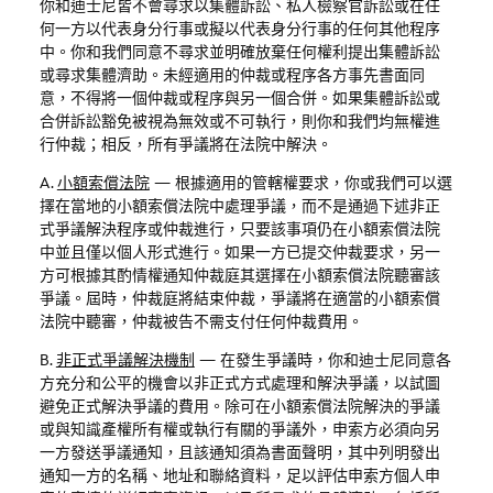
你和迪士尼皆不會尋求以集體訴訟、私人檢察官訴訟或在任
何一方以代表身分行事或擬以代表身分行事的任何其他程序
中。你和我們同意不尋求並明確放棄任何權利提出集體訴訟
或尋求集體濟助。未經適用的仲裁或程序各方事先書面同
意，不得將一個仲裁或程序與另一個合併。如果集體訴訟或
合併訴訟豁免被視為無效或不可執行，則你和我們均無權進
行仲裁；相反，所有爭議將在法院中解決。
A.
小額索償法院
—
根據適用的管轄權要求，你或我們可以選
擇在當地的小額索償法院中處理爭議，而不是通過下述非正
式爭議解決程序或仲裁進行，只要該事項仍在小額索償法院
中並且僅以個人形式進行。如果一方已提交仲裁要求，另一
方可根據其酌情權通知仲裁庭其選擇在小額索償法院聽審該
爭議。屆時，仲裁庭將結束仲裁，爭議將在適當的小額索償
法院中聽審，仲裁被告不需支付任何仲裁費用。
B.
非正式爭議解決機制
—
在發生爭議時，你和迪士尼同意各
方充分和公平的機會以非正式方式處理和解決爭議，以試圖
避免正式解決爭議的費用。除可在小額索償法院解決的爭議
或與知識產權所有權或執行有關的爭議外，申索方必須向另
一方發送爭議通知，且該通知須為書面聲明，其中列明發出
通知一方的名稱、地址和聯絡資料，足以評估申索方個人申