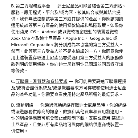
B.
第三方服務或平台
—
迪士尼產品可能會結合第三方網站、
服務、應用程式、平台及
/
或內容、被其結合或與其結合提
供。我們無法控制該等第三方或其提供的產品。你應該閱讀
適用於該等第三方產品的使用條款協議和私隱政策。如果你
使用蘋果
iOS
、
Android
或以微軟視窗啟動的裝置或微軟
Xbox One
存取迪士尼產品，
Apple Inc.
、
Google, Inc.
或
Microsoft Corporation
將分別成為本協議的第三方受益人。
然而，此等第三方受益人並不是本協議的一方。你同意你使
用上述裝置存取迪士尼產品亦受適用第三方受益人的服務條
款列明的使用條款。你向迪士尼聲明你已閱讀並同意遵守該
等條款。
C.
互聯網、瀏覽器和系統要求
—
你可能需要高速互聯網連接
及
/
或符合最低系統及
/
或瀏覽器要求方可存取和使用迪士尼產
品的某些功能。你需要查看使用特定產品所需的最低要求。
D.
流動網絡
—
你通過流動網絡存取迪士尼產品時，你的網絡
或漫遊服務供應商的訊息、數據和其他費率和費用將適用。
你的網絡供應商可能會禁止或限制下載、安裝或使用 某些迪
士尼產品，且並非所有產品均可與你的網絡供應商或裝置一
併使用。