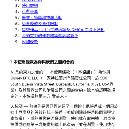
使用規則
付費交易
競賽、抽獎和推廣活動
免責條款及責任限制
提交作品、用戶生成內容及
DMCA
之取下通知
具約束力的仲裁和集體訴訟豁免
附加條款
1. 本使用條款為你與我們之間的合約
A.
具約束力之合約
—
本使用條款（「
本協議
」）為你與
Disney DTC LLC
（一家特拉華州有限責任公司，於
500
South Buena Vista Street, Burbank, California 91521, USA
營
業）及其聯營公司和附屬公司之間的合約。除本協議明確規
定外，本協議無第三方
受益人。
B.
協議
—
無論你是否已經創建了一個迪士尼帳戶或一個用於
迪士尼產品的等效的統一帳戶（並於創建該帳戶時同意遵守
本協議），或無論你是否僅瀏覽、使用或存取由迪士尼直接
提供或通過第三方提供的迪士尼產品（並在瀏覽、使用或存